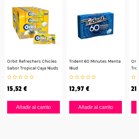
Orbit Refreshers Chicles
Trident 60 Minutes Menta
Orb
Sabor Tropical Caja 16uds
16ud
Tro
15,52 €
12,97 €
21
Añadir al carrito
Añadir al carrito