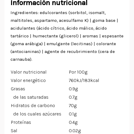
Información nutricional
Ingredientes: edulcorantes (sorbitol, isomalt,
maltitoles, aspartamo, acesulfamo K) | goma base |
acidulantes (ácido cítrico, ácido málico, ácido
tartárico | humectante (glicerol) | aromas | espesante
(goma arábiga) | emulgente (lecitinas) | colorante
(antocianinas) | agente de recubrimiento (cera de
carnauba).
Valor nutricional
Por 100g
Valor energético
760kJ/183kcal
Grasas
0.9g
de las saturadas
0.7g
Hidratos de carbono
70g
de los cuales azúcares
0.1g
Proteínas
0.4g
Sal
0.02g