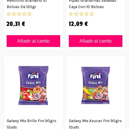
Revoltillo Granaino 10
Pipas Granaínas Saladas
Bolsas De 120gr
Caja Con 10 Bolsas
20,31 €
12,09 €
Añadir al carrito
Añadir al carrito
Galaxy Mix Brillo Fini 90grs
Galaxy Mix Azucar Fini 90grs
12uds
12uds