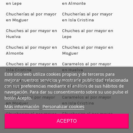
en Lepe
en Almonte
Chucherías al por mayor
Chucherías al por mayor
en Moguer
en Isla Cristina
Chuches al por mayor en
Chuches al por mayor en
Huelva
Lepe
Chuches al por mayor en
Chuches al por mayor en
Almonte
Moguer
Chuches al por mayor en
Caramelos al por mayor
Isla Cristina
en Huelva
Este sitio web utiliza cookies propias y de terceros para
mejorar nuestros servicios y mostrarle publicidad relacionada
Caramelos al por mayor
Caramelos al por mayor
con sus preferencias mediante el análisis de sus hábitos de
en Lepe
en Almonte
navegación. Para dar su consentimiento sobre su uso pulse el
Caramelos al por mayor
Caramelos al por mayor
botón Acepto.
en Moguer
en Isla Cristina
Más información
Personalizar cookies
Chucherias al por mayor
Chucherias al por mayor
en A Coruña
en Santiago de
ACEPTO
Compostela