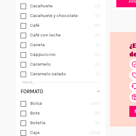
Aña
Cacahuete
3
Cacahuete y chocolate
5
Café
16
Café con leche
6
Canela
1
¿
d
Cappuccino
2
Caramelo
3
Caramelo salado
1
more...
FORMATO
Bolsa
247
Bote
9
Botella
11
Caja
254