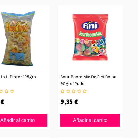
to H Pintor 125grs
Sour Boom Mix De Fini Bolsa
90grs 12uds
 €
9,35 €
Añadir al carrito
Añadir al carrito