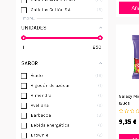
Aña
Galletas Gullón S.A
6
more...
UNIDADES
1
250
SABOR
Ácido
16
Algodón de azúcar
1
Almendra
1
Galaxy Mix
12uds
Avellana
2
Barbacoa
3
9,35 €
Bebida energética
1
Brownie
2