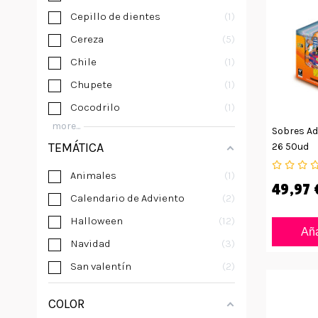
Cepillo de dientes
1
Cereza
5
Chile
1
Chupete
1
Cocodrilo
1
more...
Sobres Ad
TEMÁTICA
26 50ud
Animales
1
49,97 
Calendario de Adviento
2
Halloween
12
Aña
Navidad
3
San valentín
2
COLOR