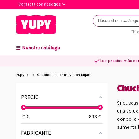
Contacta con nosotros
Tlf.
Nuestro catálogo
Los precios más co
Yupy
Chuches al por mayor en Mijas
Chuch
PRECIO
Si buscas
una soluc
0
€
693
€
donde la 
aumenta 
FABRICANTE