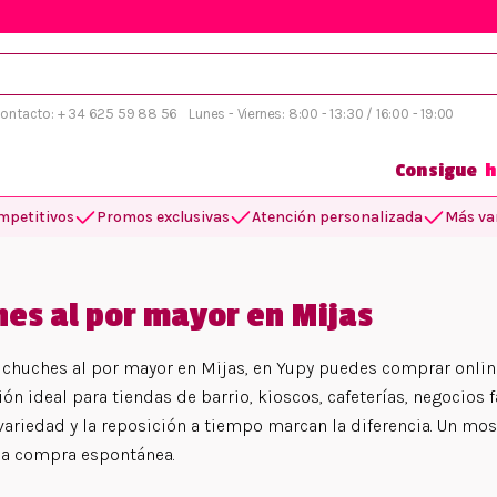
 contacto: + 34 625 59 88 56
Lunes - Viernes: 8:00 - 13:30 / 16:00 - 19:00
Consigue
h
mpetitivos
Promos exclusivas
Atención personalizada
Más var
es al por mayor en Mijas
 chuches al por mayor en Mijas, en Yupy puedes comprar online
ión ideal para tiendas de barrio, kioscos, cafeterías, negocios
variedad y la reposición a tiempo marcan la diferencia. Un most
la compra espontánea.