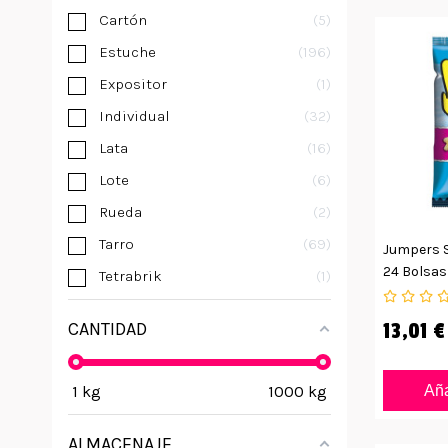
Cartón
5
Estuche
196
Expositor
1
Individual
32
Lata
16
Lote
6
Rueda
2
Tarro
69
Jumpers S
24 Bolsas
Tetrabrik
1
CANTIDAD
13,01 €
1
kg
1000
kg
Aña
ALMACENAJE