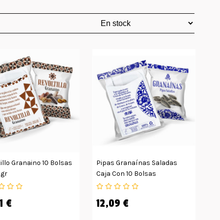
illo Granaino 10 Bolsas
Pipas Granaínas Saladas
0gr
Caja Con 10 Bolsas
1 €
12,09 €