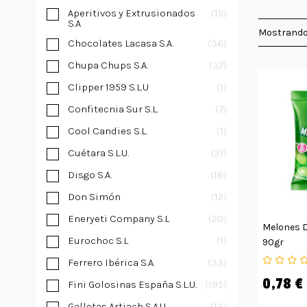
Aperitivos y Extrusionados
15
S.A
Mostrando
Chocolates Lacasa S.A.
36
Chupa Chups S.A.
37
Clipper 1959 S.L.U
1
Confitecnia Sur S.L.
7
Cool Candies S.L.
1
Cuétara S.L.U.
21
Disgo S.A.
16
Don Simón
12
Eneryeti Company S.L
20
Melones D
Eurochoc S.L
1
90gr
Ferrero Ibérica S.A.
33
0,78 €
Fini Golosinas España S.L.U.
195
Galletas Artiach S.A.U
13