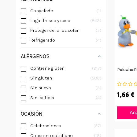
Congelado
1
Lugar fresco y seco
843
Proteger de la luz solar
5
Refrigerado
4
ALÉRGENOS
Contiene gluten
217
Peluche Po
Sin gluten
580
Sin huevo
3
1,66 €
Sin lactosa
4
Aña
OCASIÓN
Celebraciones
57
Consumo cotidiano
18