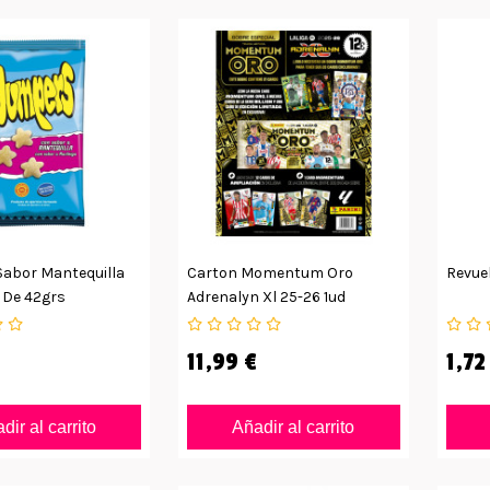
abor Mantequilla
Carton Momentum Oro
Revuel
 De 42grs
Adrenalyn Xl 25-26 1ud
11,99 €
1,72
dir al carrito
Añadir al carrito