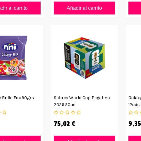
dir al carrito
Añadir al carrito
 Brillo Fini 90grs
Sobres World Cup Pegatina
Galaxy
2026 50ud
12uds
75,02 €
9,35