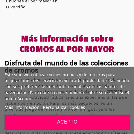
Chuches al por mayor en
O Porriño
Más información sobre
CROMOS AL POR MAYOR
Disfruta del mundo de las colecciones
de cromos
Este sitio web utiliza cookies propias y de terceros para
Si alguna vez has sentido la emoción de abrir un sobre de
mejorar nuestros servicios y mostrarle publicidad relacionada
cromos y encontrar ese cromo especial que te faltaba,
con sus preferencias mediante el análisis de sus hábitos de
sabrás de lo que estamos hablando. Coleccionar
cromos
no
navegación. Para dar su consentimiento sobre su uso pulse el
es solo una actividad lúdica, sino una experiencia llena de
botón Acepto.
recuerdos y emoción. Para los más pequeños, es un
Más información
Personalizar cookies
divertido juego de intercambio con amigos; para los
adultos, es una manera de revivir momentos del pasado.
Nuestra tienda te permite sumergirte en este fascinante
ACEPTO
mundo, donde cada sobre puede ser una pequeña joya por
descubrir. ¿Estás listo para vivir esa emoción? Aquí tienes