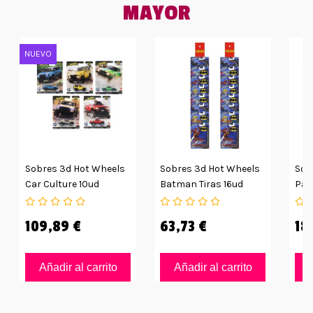
MAYOR
NUEVO
Sobres 3d Hot Wheels
Sobres 3d Hot Wheels
Sob
Car Culture 10ud
Batman Tiras 16ud
Pac
109,89 €
63,73 €
18
Añadir al carrito
Añadir al carrito