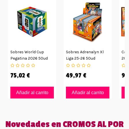
Sobres World Cup
Sobres Adrenalyn Xl
Car
Pegatina 2026 50ud
Liga 25-26 50ud
202
75,02 €
49,97 €
9,
Añadir al carrito
Añadir al carrito
Novedades en CROMOS AL POR