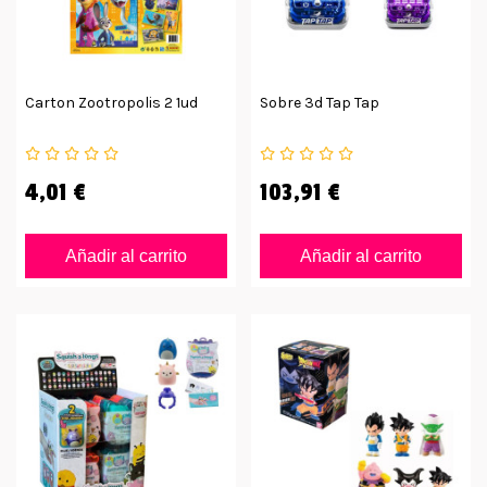
Carton Zootropolis 2 1ud
Sobre 3d Tap Tap
4,01 €
103,91 €
Añadir al carrito
Añadir al carrito