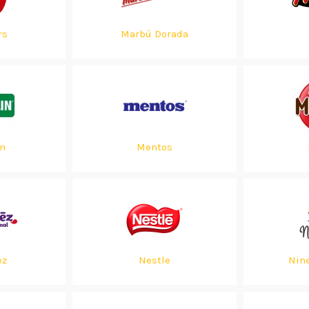
rs
Marbú Dorada
n
Mentos
ez
Nestle
Nin