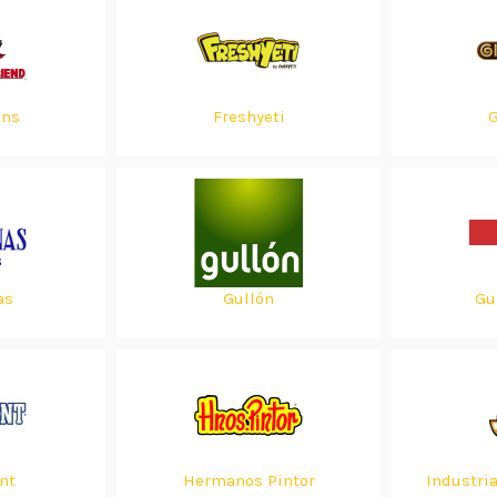
ans
Freshyeti
G
as
Gullón
Gu
nt
Hermanos Pintor
Industri