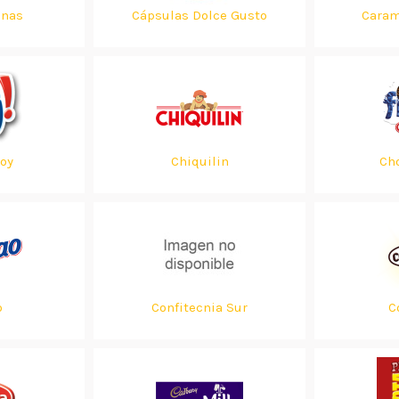
anas
Cápsulas Dolce Gusto
Caram
oy
Chiquilin
Ch
o
Confitecnia Sur
C