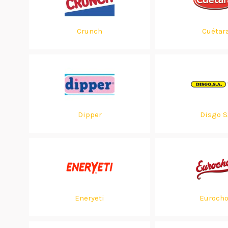
Crunch
Cuétar
Dipper
Disgo S
Eneryeti
Euroch