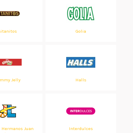
itanitos
Golia
mmy Jelly
Halls
a Hermanos Juan
Interdulces