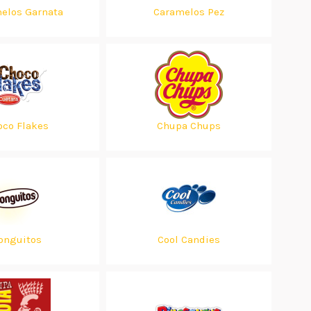
elos Garnata
Caramelos Pez
oco Flakes
Chupa Chups
onguitos
Cool Candies