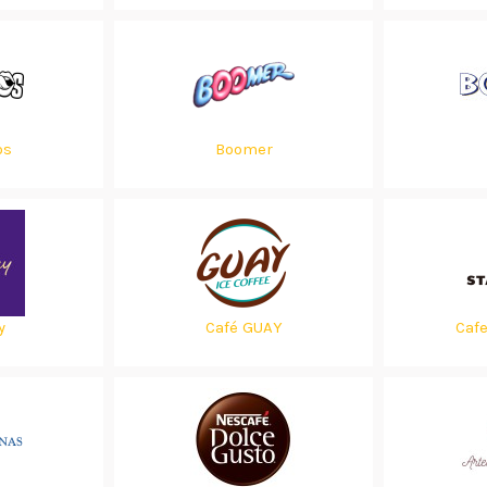
os
Boomer
y
Café GUAY
Caf