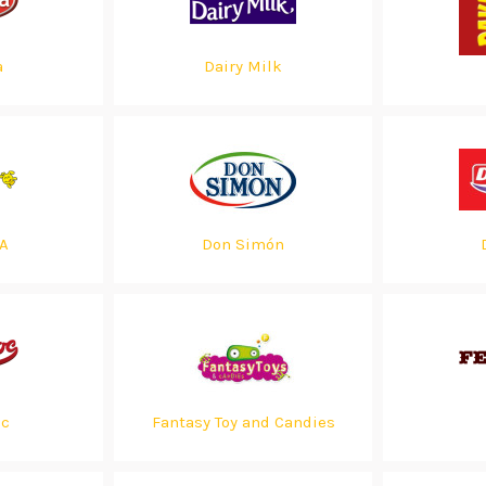
a
Dairy Milk
A
Don Simón
oc
Fantasy Toy and Candies