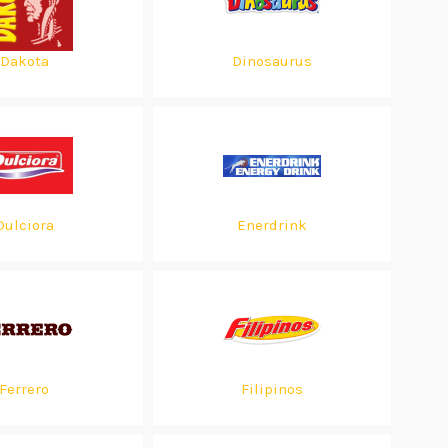
Dakota
Dinosaurus
Dulciora
Enerdrink
Ferrero
Filipinos