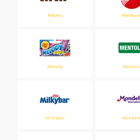
M&Ms
Maltese
Melody
Mentoli
Milkybar
Mondel