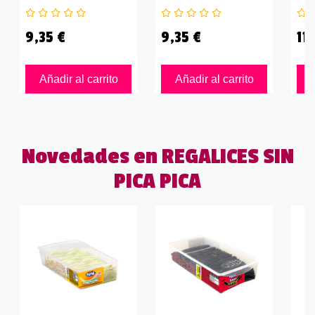
9,35 €
9,35 €
11,
Añadir al carrito
Añadir al carrito
Novedades en REGALICES SIN
PICA PICA