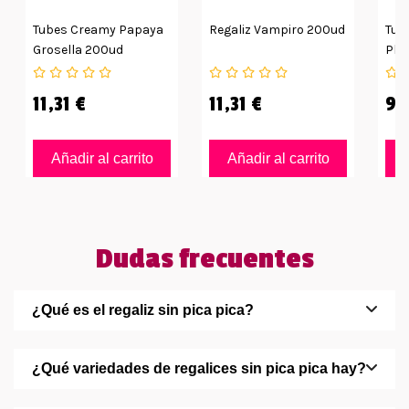
Tubes Creamy Papaya
Regaliz Vampiro 200ud
Tub
Grosella 200ud
Pla
11,31 €
11,31 €
9,
Añadir al carrito
Añadir al carrito
Dudas frecuentes
¿Qué es el regaliz sin pica pica?
¿Qué variedades de regalices sin pica pica hay?