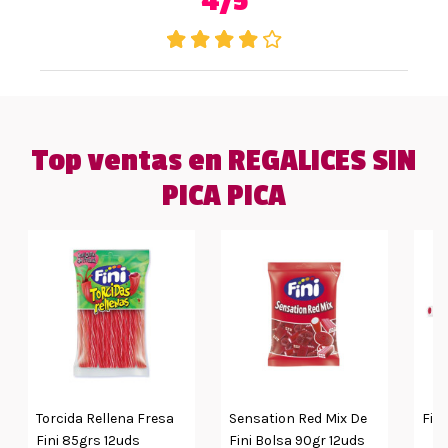
4/5
Top ventas en REGALICES SIN
PICA PICA
Torcida Rellena Fresa
Sensation Red Mix De
Fin
Fini 85grs 12uds
Fini Bolsa 90gr 12uds