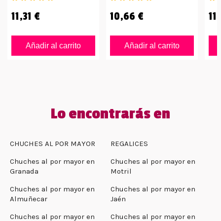
11,31 €
10,66 €
11,
Añadir al carrito
Añadir al carrito
Lo encontrarás en
CHUCHES AL POR MAYOR
REGALICES
Chuches al por mayor en
Chuches al por mayor en
Granada
Motril
Chuches al por mayor en
Chuches al por mayor en
Almuñecar
Jaén
Chuches al por mayor en
Chuches al por mayor en