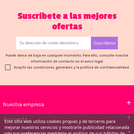
Suscríbete a las mejores
ofertas
Puede darse de baja en cualquier momento. Para ello, consulte nuestra
información de contacto en el aviso legal.
Acepto las condiciones generales y la política de confidencialidad
Nuestra empresa
Su cuenta
Este sitio web utiliza cookies propias y de terceros para
mejorar nuestros servicios y mostrarle publicidad relacionada
Información de la tienda
con sus preferencias mediante el análisis de sus hábitos de