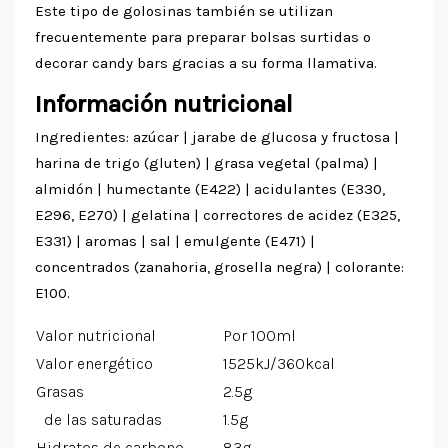
Este tipo de golosinas también se utilizan
frecuentemente para preparar bolsas surtidas o
decorar candy bars gracias a su forma llamativa.
Información nutricional
Ingredientes: azúcar | jarabe de glucosa y fructosa |
harina de trigo (gluten) | grasa vegetal (palma) |
almidón | humectante (E422) | acidulantes (E330,
E296, E270) | gelatina | correctores de acidez (E325,
E331) | aromas | sal | emulgente (E471) |
concentrados (zanahoria, grosella negra) | colorante:
E100.
Valor nutricional
Por 100ml
Valor energético
1525kJ/360kcal
Grasas
2.5g
de las saturadas
1.5g
Hidratos de carbono
83g