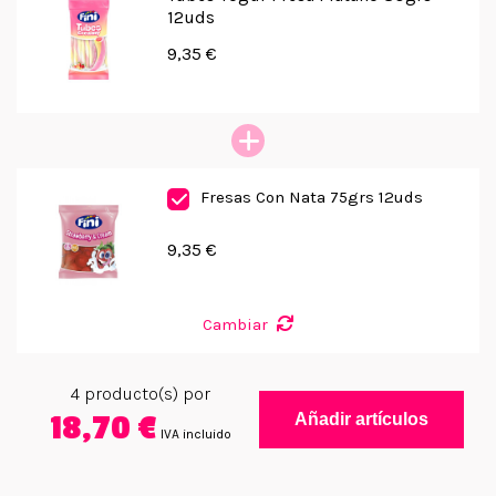
12uds
9,35 €
Fresas Con Nata 75grs 12uds
9,35 €
Cambiar
4
producto(s) por
18,70 €
Añadir artículos
IVA incluido