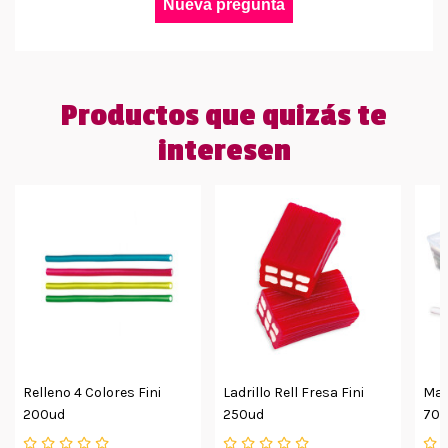
Nueva pregunta
Productos que quizás te
interesen
Relleno 4 Colores Fini
Ladrillo Rell Fresa Fini
Max
200ud
250ud
70u