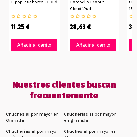
Bipop 2 Sabores 200ud
Barebells Peanut
Sup
Cloud 12ud
15g
11,25 €
28,63 €
35
Añadir al carrito
Añadir al carrito
Nuestros clientes buscan
frecuentemente
Chuches al por mayor en
Chucherías al por mayor
Granada
en granada
Chucherías al por mayor
Chuches al por mayor en