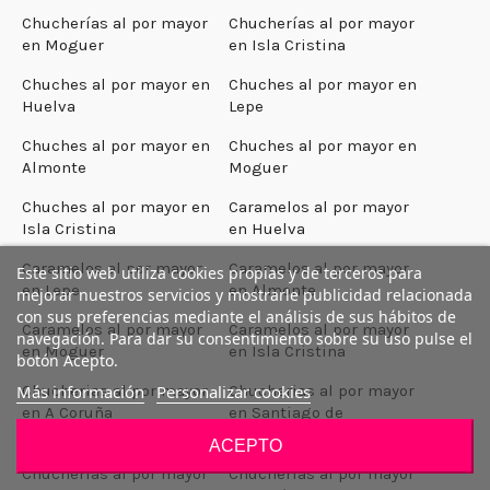
Chucherías al por mayor
Chucherías al por mayor
en Moguer
en Isla Cristina
Chuches al por mayor en
Chuches al por mayor en
Huelva
Lepe
Chuches al por mayor en
Chuches al por mayor en
Almonte
Moguer
Chuches al por mayor en
Caramelos al por mayor
Isla Cristina
en Huelva
Caramelos al por mayor
Caramelos al por mayor
Este sitio web utiliza cookies propias y de terceros para
en Lepe
en Almonte
mejorar nuestros servicios y mostrarle publicidad relacionada
con sus preferencias mediante el análisis de sus hábitos de
Caramelos al por mayor
Caramelos al por mayor
navegación. Para dar su consentimiento sobre su uso pulse el
en Moguer
en Isla Cristina
botón Acepto.
Chucherias al por mayor
Chucherias al por mayor
Más información
Personalizar cookies
en A Coruña
en Santiago de
Compostela
ACEPTO
Chucherias al por mayor
Chucherias al por mayor