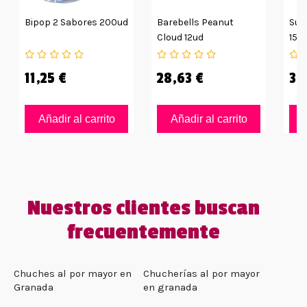
Bipop 2 Sabores 200ud
Barebells Peanut
Sup
Cloud 12ud
15g
11,25 €
28,63 €
35
Añadir al carrito
Añadir al carrito
Nuestros clientes buscan
frecuentemente
Chuches al por mayor en
Chucherías al por mayor
Granada
en granada