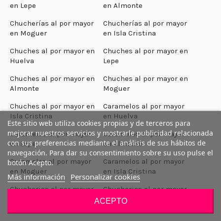
en Lepe
en Almonte
Chucherías al por mayor
Chucherías al por mayor
en Moguer
en Isla Cristina
Chuches al por mayor en
Chuches al por mayor en
Huelva
Lepe
Chuches al por mayor en
Chuches al por mayor en
Almonte
Moguer
Chuches al por mayor en
Caramelos al por mayor
Isla Cristina
en Huelva
Este sitio web utiliza cookies propias y de terceros para
mejorar nuestros servicios y mostrarle publicidad relacionada
Caramelos al por mayor
Caramelos al por mayor
con sus preferencias mediante el análisis de sus hábitos de
en Lepe
en Almonte
navegación. Para dar su consentimiento sobre su uso pulse el
Caramelos al por mayor
Caramelos al por mayor
botón Acepto.
en Moguer
en Isla Cristina
Más información
Personalizar cookies
Chucherias al por mayor
Chucherias al por mayor
en A Coruña
en Santiago de
ACEPTO
Compostela