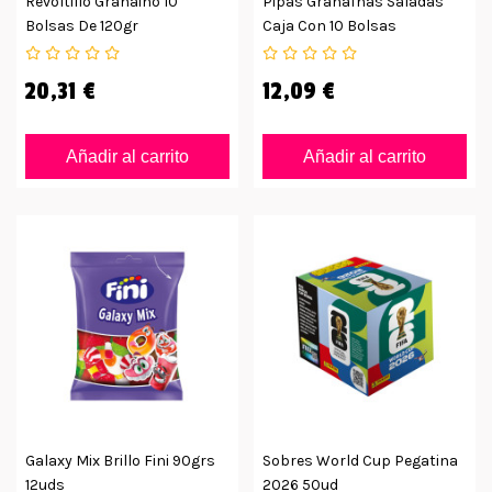
Revoltillo Granaino 10
Pipas Granaínas Saladas
Bolsas De 120gr
Caja Con 10 Bolsas
20,31 €
12,09 €
Añadir al carrito
Añadir al carrito
Galaxy Mix Brillo Fini 90grs
Sobres World Cup Pegatina
12uds
2026 50ud