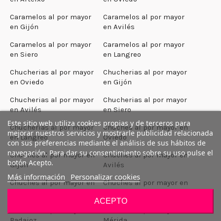
Caramelos al por mayor
Caramelos al por mayor
en Gijón
en Avilés
Caramelos al por mayor
Caramelos al por mayor
en Siero
en Langreo
Chucherias al por mayor
Chucherias al por mayor
en Oviedo
en Gijón
Chucherias al por mayor
Chucherias al por mayor
en Avilés
en Siero
Este sitio web utiliza cookies propias y de terceros para
Chucherias al por mayor
Chuches al por mayor en
mejorar nuestros servicios y mostrarle publicidad relacionada
en Langreo
Oviedo
con sus preferencias mediante el análisis de sus hábitos de
navegación. Para dar su consentimiento sobre su uso pulse el
Chuches al por mayor en
Chuches al por mayor en
botón Acepto.
Gijón
Avilés
Más información
Personalizar cookies
Chuches al por mayor en
Chuches al por mayor en
Siero
Langreo
ACEPTO
Chuches al por mayor en
Chuches al por mayor en
Badajoz
Mérida