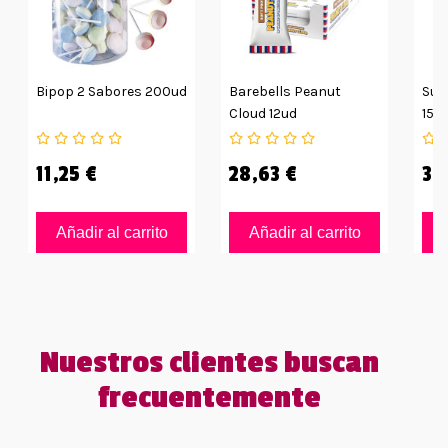
Bipop 2 Sabores 200ud
Barebells Peanut
Sup
Cloud 12ud
15g
11,25 €
28,63 €
35
Añadir al carrito
Añadir al carrito
Nuestros clientes buscan
frecuentemente