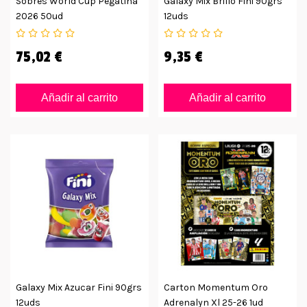
Sobres World Cup Pegatina
Galaxy Mix Brillo Fini 90grs
2026 50ud
12uds
75,02 €
9,35 €
Añadir al carrito
Añadir al carrito
Galaxy Mix Azucar Fini 90grs
Carton Momentum Oro
12uds
Adrenalyn Xl 25-26 1ud