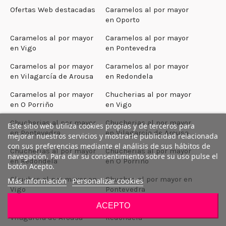
Ofertas Web destacadas
Caramelos al por mayor
en Oporto
Caramelos al por mayor
Caramelos al por mayor
en Vigo
en Pontevedra
Caramelos al por mayor
Caramelos al por mayor
en Vilagarcía de Arousa
en Redondela
Caramelos al por mayor
Chucherias al por mayor
en O Porriño
en Vigo
Chucherias al por mayor
Chucherias al por mayor
Este sitio web utiliza cookies propias y de terceros para
en Pontevedra
en Vilagarcía de Arousa
mejorar nuestros servicios y mostrarle publicidad relacionada
con sus preferencias mediante el análisis de sus hábitos de
Chucherias al por mayor
Chucherias al por mayor
navegación. Para dar su consentimiento sobre su uso pulse el
en Redondela
en O Porriño
botón Acepto.
Chuches al por mayor en
Chuches al por mayor en
Más información
Personalizar cookies
Vigo
Pontevedra
ACEPTO
Chuches al por mayor en
Chuches al por mayor en
Vilagarcía de Arousa
Redondela