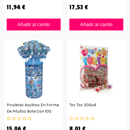
11,94 €
17,53 €
Añadir al carrito
Añadir al carrito
Piruletas Azulitos En Forma
Toc Toc 200ud
De Pitufos Bote Con 100
Unidades
15,06 €
8,01 €