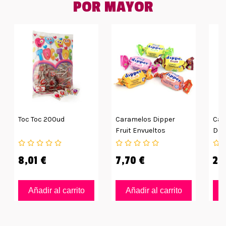
POR MAYOR
Toc Toc 200ud
Caramelos Dipper
Car
Fruit Envueltos
De 
Individualmente Bolsa
175
1kg
8,01 €
7,70 €
2,
Añadir al carrito
Añadir al carrito