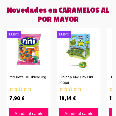
Novedades en CARAMELOS AL
POR MAYOR
NUEVO
NUEVO
Mix Bote De Chicle 1kg
Finipop Kiwi Env Fini
Trin
100ud
7,90 €
19,14 €
15
Añadir al carrito
Añadir al carrito