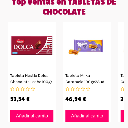
Top ventas en TABLETAS DE
CHOCOLATE
Tableta Nestle Dolca
Tableta Milka
Tab
Chocolate Leche 100gr
Caramelo 100gx23ud
Con
34ud
Lec
53,54 €
46,94 €
29
Añadir al carrito
Añadir al carrito