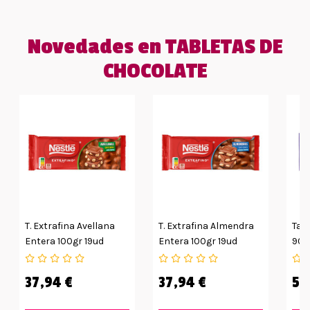
Novedades en TABLETAS DE
CHOCOLATE
T. Extrafina Avellana
T. Extrafina Almendra
Tabl
Entera 100gr 19ud
Entera 100gr 19ud
90g
37,94 €
37,94 €
52