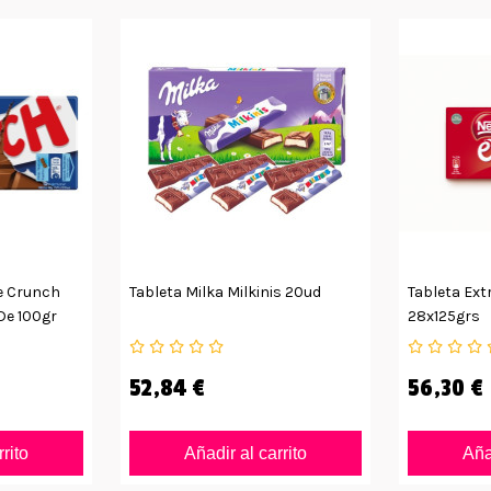
e Crunch
Tableta Milka Milkinis 20ud
Tableta Ext
De 100gr
28x125grs
52,84 €
56,30 €
rrito
Añadir al carrito
Añad