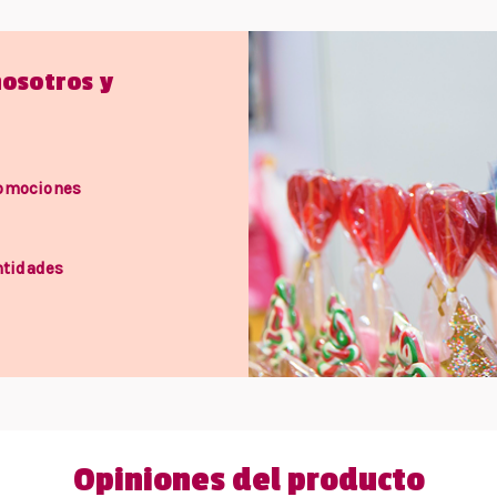
nosotros y
romociones
ntidades
Opiniones del producto