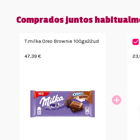
Comprados juntos habitualm
T.milka Oreo Brownie 100gx22ud
47,39 €
23,