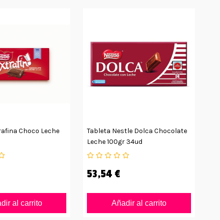
rafina Choco Leche
Tableta Nestle Dolca Chocolate
Ta
Leche 100gr 34ud
Le
53,54 €
3
ir al carrito
Añadir al carrito