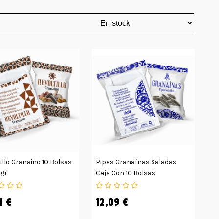
illo Granaino 10 Bolsas
Pipas Granaínas Saladas
0gr
Caja Con 10 Bolsas
1 €
12,09 €