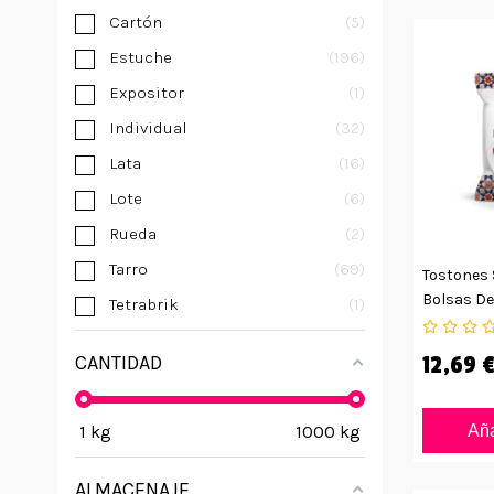
Cartón
5
Estuche
196
Expositor
1
Individual
32
Lata
16
Lote
6
Rueda
2
Tarro
69
Tostones 
Bolsas De
Tetrabrik
1
CANTIDAD
12,69 
1
kg
1000
kg
Aña
ALMACENAJE