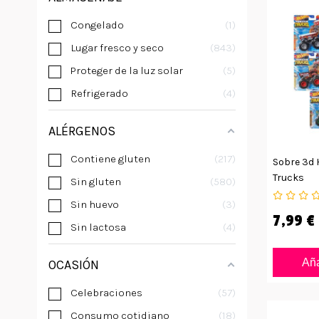
Congelado
1
Lugar fresco y seco
843
Proteger de la luz solar
5
Refrigerado
4
ALÉRGENOS
Contiene gluten
217
Sobre 3d 
Trucks
Sin gluten
580
Sin huevo
3
7,99 €
Sin lactosa
4
Aña
OCASIÓN
Celebraciones
57
Consumo cotidiano
18