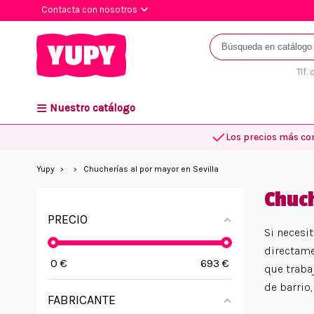
Contacta con nosotros
Tlf.
Nuestro catálogo
Los precios más co
Yupy
Chucherías al por mayor en Sevilla
Chuch
PRECIO
Si necesi
directame
0
€
693
€
que traba
de barrio
FABRICANTE