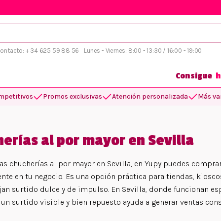
 contacto: + 34 625 59 88 56
Lunes - Viernes: 8:00 - 13:30 / 16:00 - 19:00
Consigue
h
mpetitivos
Promos exclusivas
Atención personalizada
Más var
erías al por mayor en Sevilla
tas chucherías al por mayor en Sevilla, en Yupy puedes comprar
nte en tu negocio. Es una opción práctica para tiendas, kioscos
jan surtido dulce y de impulso. En Sevilla, donde funcionan e
, un surtido visible y bien repuesto ayuda a generar ventas con