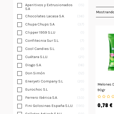
Aperitivos y Extrusionados
15
S.A
Mostrando
Chocolates Lacasa S.A.
36
Chupa Chups S.A.
37
Clipper 1959 S.L.U
1
Confitecnia Sur S.L.
7
Cool Candies S.L.
1
Cuétara S.L.U.
21
Disgo S.A.
16
Don Simón
12
Eneryeti Company S.L
20
Melones D
Eurochoc S.L
1
90gr
Ferrero Ibérica S.A.
33
0,78 €
Fini Golosinas España S.L.U.
195
Galletas Artiach S.A.U
13