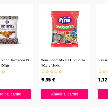
Sabor Barbacoa 10
Sour Boom Mix De Fini Bolsa
Revuel
 100gr
90grs 12uds
€
9,35 €
1,72
dir al carrito
Añadir al carrito