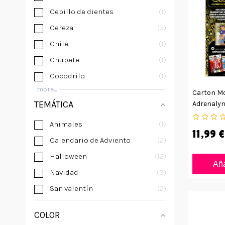
Cepillo de dientes
1
Cereza
5
Chile
1
Chupete
1
Cocodrilo
1
more...
Carton M
TEMÁTICA
Adrenalyn
Animales
1
11,99 €
Calendario de Adviento
2
Halloween
12
Aña
Navidad
3
San valentín
2
COLOR