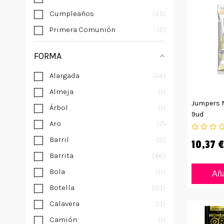
Cumpleaños
25
Primera Comunión
2
FORMA
Alargada
54
Almeja
1
Jumpers M
Árbol
1
9ud
Aro
7
Barril
2
10,37 €
Barrita
46
Bola
11
Aña
Botella
23
Calavera
3
Camión
1