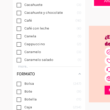
Aña
Cacahuete
3
Cacahuete y chocolate
5
Café
16
Café con leche
6
Canela
1
¿
d
Cappuccino
2
Caramelo
3
Caramelo salado
1
more...
FORMATO
Bolsa
247
Bote
9
Botella
11
Caja
254