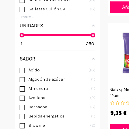
Aña
Galletas Gullón S.A
6
more...
UNIDADES
1
250
SABOR
Ácido
16
Algodón de azúcar
1
Almendra
1
Galaxy Mix
12uds
Avellana
2
Barbacoa
3
9,35 €
Bebida energética
1
Brownie
2