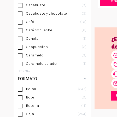
Aña
Cacahuete
3
Cacahuete y chocolate
5
Café
16
Café con leche
6
Canela
1
¿
d
Cappuccino
2
Caramelo
3
Caramelo salado
1
more...
FORMATO
Bolsa
247
Bote
9
Botella
11
Caja
254