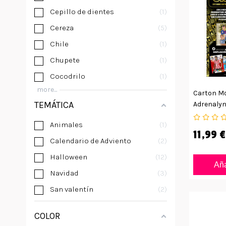
Cepillo de dientes
1
Cereza
5
Chile
1
Chupete
1
Cocodrilo
1
more...
Carton M
TEMÁTICA
Adrenalyn
Animales
1
11,99 €
Calendario de Adviento
2
Halloween
12
Aña
Navidad
3
San valentín
2
COLOR