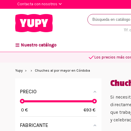
Contacta con nosotros
Tlf.
Nuestro catálogo
Los precios más co
Yupy
Chuches al por mayor en Córdoba
Chuc
PRECIO
Si necesi
directame
0
€
693
€
que traba
y celebra
FABRICANTE