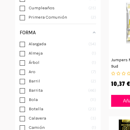
Cumpleaños
25
Primera Comunión
2
FORMA
Alargada
54
Almeja
1
Jumpers M
Árbol
1
9ud
Aro
7
Barril
2
10,37 €
Barrita
46
Bola
11
Aña
Botella
23
Calavera
3
Camión
1