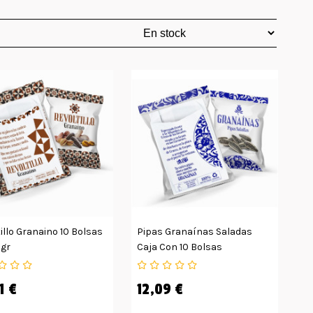
illo Granaino 10 Bolsas
Pipas Granaínas Saladas
0gr
Caja Con 10 Bolsas
1 €
12,09 €