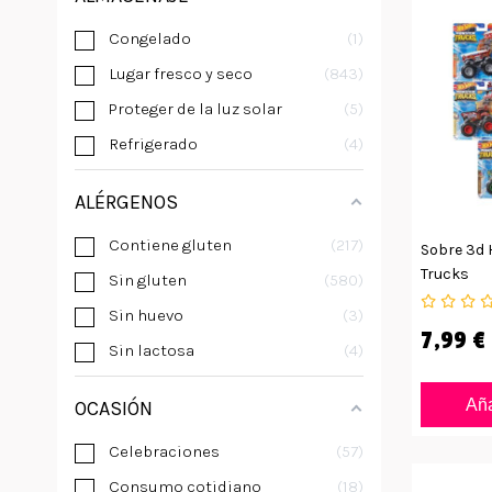
Congelado
1
Lugar fresco y seco
843
Proteger de la luz solar
5
Refrigerado
4
ALÉRGENOS
Contiene gluten
217
Sobre 3d 
Trucks
Sin gluten
580
Sin huevo
3
7,99 €
Sin lactosa
4
Aña
OCASIÓN
Celebraciones
57
Consumo cotidiano
18