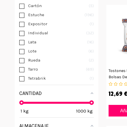
Cartón
5
Estuche
196
Expositor
1
Individual
32
Lata
16
Lote
6
Rueda
2
Tarro
69
Tostones 
Bolsas De
Tetrabrik
1
CANTIDAD
12,69 
1
kg
1000
kg
Aña
ALMACENAJE