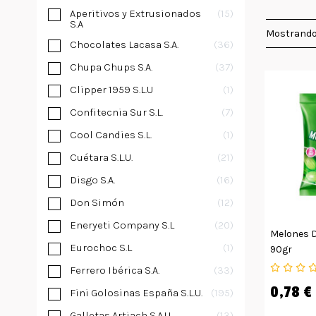
Aperitivos y Extrusionados
15
S.A
Mostrando
Chocolates Lacasa S.A.
36
Chupa Chups S.A.
37
Clipper 1959 S.L.U
1
Confitecnia Sur S.L.
7
Cool Candies S.L.
1
Cuétara S.L.U.
21
Disgo S.A.
16
Don Simón
12
Eneryeti Company S.L
20
Melones D
Eurochoc S.L
1
90gr
Ferrero Ibérica S.A.
33
0,78 €
Fini Golosinas España S.L.U.
195
Galletas Artiach S.A.U
13