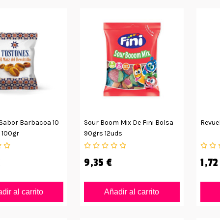
Sabor Barbacoa 10
Sour Boom Mix De Fini Bolsa
Revuel
 100gr
90grs 12uds
€
9,35 €
1,72
dir al carrito
Añadir al carrito