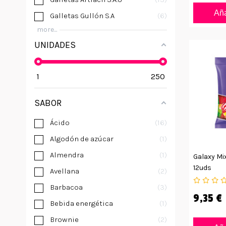
Aña
Galletas Gullón S.A
6
more...
UNIDADES
1
250
SABOR
Ácido
16
Algodón de azúcar
1
Almendra
1
Galaxy Mix
12uds
Avellana
2
Barbacoa
3
9,35 €
Bebida energética
1
Brownie
2