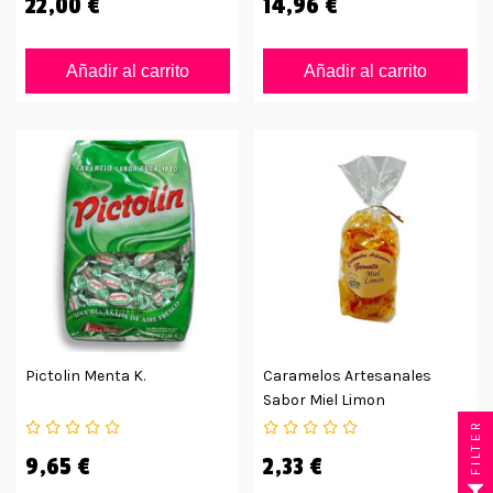
22,00 €
14,96 €
Añadir al carrito
Añadir al carrito
Pictolin Menta K.
Caramelos Artesanales
Sabor Miel Limon
Alpujarreño 175grs
FILTER
9,65 €
2,33 €