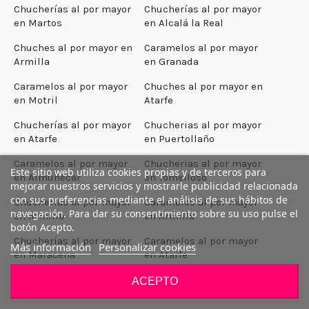
Chucherías al por mayor
Chucherías al por mayor
en Martos
en Alcalá la Real
Chuches al por mayor en
Caramelos al por mayor
Armilla
en Granada
Caramelos al por mayor
Chuches al por mayor en
en Motril
Atarfe
Chucherías al por mayor
Chucherias al por mayor
en Atarfe
en Puertollaño
Caramelos al por mayor
Chucherias al por mayor
Este sitio web utiliza cookies propias y de terceros para
en Almuñécar
en Tomelloso
mejorar nuestros servicios y mostrarle publicidad relacionada
con sus preferencias mediante el análisis de sus hábitos de
Chucherías al por mayor
Caramelos al por mayor
navegación. Para dar su consentimiento sobre su uso pulse el
en Armilla
en Armilla
botón Acepto.
Chucherías al por mayor
Caramelos al por mayor
Más información
Personalizar cookies
en Maracena
en Atarfe
Caramelos al por mayor
Caramelos al por mayor
ACEPTO
en Alcalá la Real
en Martos