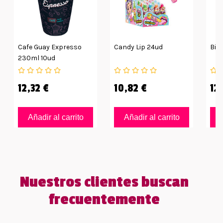
Cafe Guay Expresso
Candy Lip 24ud
Big
230ml 10ud
12,32 €
10,82 €
12
Añadir al carrito
Añadir al carrito
Nuestros clientes buscan
frecuentemente