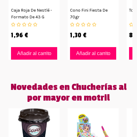
Caja Roja De Nestlé -
Cono Fini Fiesta De
Toc
Formato De 43 G
70gr
1,96 €
1,30 €
8,
Añadir al carrito
Añadir al carrito
Novedades en Chucherías al
por mayor en motril