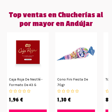
Top ventas en Chucherías al
por mayor en Andújar
Caja Roja De Nestlé -
Cono Fini Fiesta De
Toc
Formato De 43 G
70gr
1,96 €
1,30 €
8,