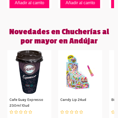
Añadir al carrito
Añadir al carrito
Novedades en Chucherías al
por mayor en Andújar
Cafe Guay Expresso
Candy Lip 24ud
Big
230ml 10ud