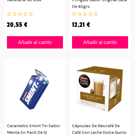
De 40grs
20,55 €
12,21 €
Añadir al carrito
Añadir al carrito
Caramelos Smint Tin Sabor
Cápsulas De Nescafé De
Menta En Pack De 12
Café Con Leche Dolce Gusto