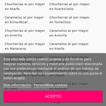
Chucherías al por mayor
Chucherias al por mayor
en Atarfe
en Puertollaño
Caramelos al por mayor
Chucherias al por mayor
en Almuñécar
en Tomelloso
Chucherías al por mayor
Caramelos al por mayor
en Armilla
en Armilla
Chucherías al por mayor
Caramelos al por mayor
en Maracena
en Atarfe
Caramelos al por mayor
Caramelos al por mayor
Este sitio web utiliza cookies propias y de terceros para
en Alcalá la Real
en Martos
mejorar nuestros servicios y mostrarle publicidad relacionada
con sus preferencias mediante el análisis de sus hábitos de
Caramelos al por mayor
Caramelos al por mayor
navegación. Para dar su consentimiento sobre su uso pulse el
en Maracena (Macarena)
en Úbeda
botón Acepto.
Caramelos al por mayor
Caramelos al por mayor
Más información
Personalizar cookies
en Jaén
en Andújar
ACEPTO
Caramelos al por mayor
Chuches al por mayor en
en Linares
Málaga