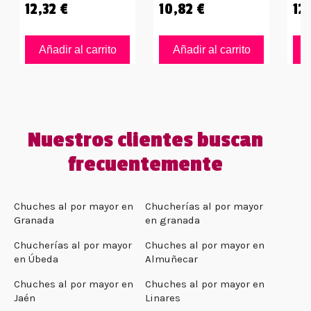
12,32 €
10,82 €
12
Añadir al carrito
Añadir al carrito
Nuestros clientes buscan
frecuentemente
Chuches al por mayor en
Chucherías al por mayor
Granada
en granada
Chucherías al por mayor
Chuches al por mayor en
en Úbeda
Almuñecar
Chuches al por mayor en
Chuches al por mayor en
Jaén
Linares