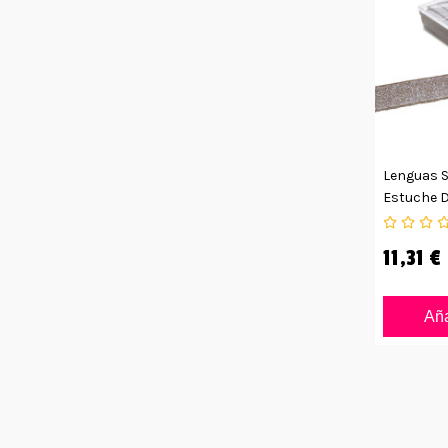
Lenguas S
Estuche 
11,31 €
Aña