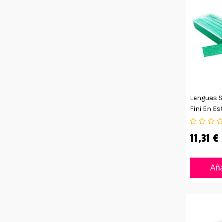
Lenguas 
Fini En E
11,31 €
Aña