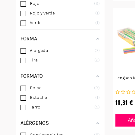
Rojo
3
Rojo y verde
1
Verde
1
FORMA
Alargada
7
Tira
2
FORMATO
Lenguas M
Bolsa
3
Estuche
1
11,31 €
Tarro
5
Aña
ALÉRGENOS
Contiene gluten
6