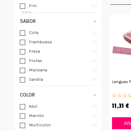
Fini
11
more...
SABOR
Cola
1
Frambuesa
1
Fresa
3
Frutas
2
Manzana
1
Sandía
1
Lenguas F
COLOR
11,31 €
Azul
1
Marrón
1
Aña
Multicolor
2