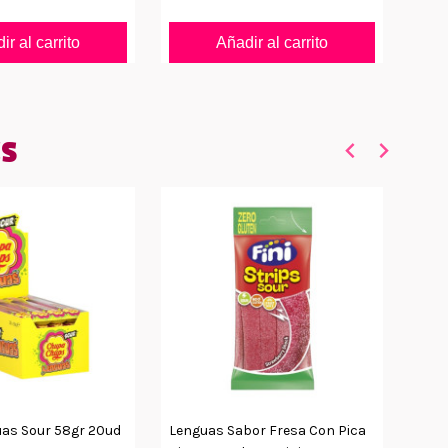
ir al carrito
Añadir al carrito
ES
as Sour 58gr 20ud
Lenguas Sabor Fresa Con Pica
Leng