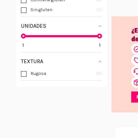
Sin gluten
2
UNIDADES
¿
d
1
1
TEXTURA
Rugosa
9