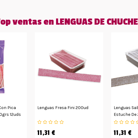
op ventas en LENGUAS DE CHUCH
Con Pica
Lenguas Fresa Fini 200ud
Lenguas Sab
90grs 12uds
Estuche De
11,31 €
11,31 €