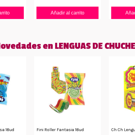
rrito
Añadir al carrito
Añad
ovedades en LENGUAS DE CHUCH
esa 18ud
Fini Roller Fantasia 18ud
Ch Ch Lengu