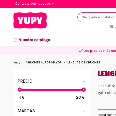
Contacta con nosotros
Tlf.
Nuestro catálogo
Los precios más co
Yupy
CHUCHES AL POR MAYOR
LENGUAS DE CHUCHES
LENG
PRECIO
Descubre 
gato chuc
4
€
20
€
MARCAS
Mostrando