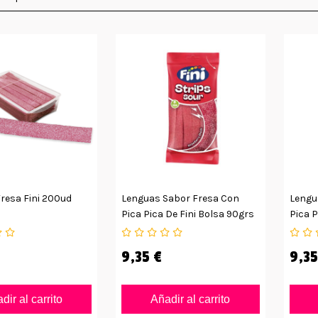
resa Fini 200ud
Lenguas Sabor Fresa Con
Lengu
Pica Pica De Fini Bolsa 90grs
Pica P
12uds
75grs
9,35 €
9,35
dir al carrito
Añadir al carrito