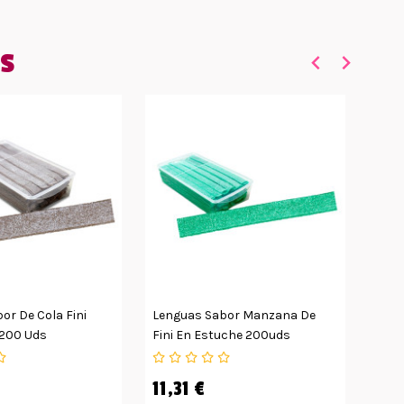
ES
or De Cola Fini
Lenguas Sabor Manzana De
Fini 
 200 Uds
Fini En Estuche 200uds
11,31 €
4,9