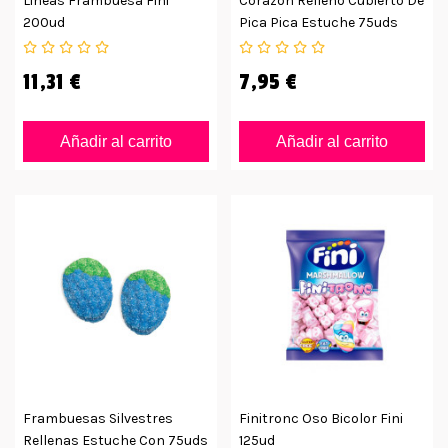
Lineas Frambuesa Fini
Corazón Relleno Cubierto De
200ud
Pica Pica Estuche 75uds
11,31 €
7,95 €
Añadir al carrito
Añadir al carrito
Frambuesas Silvestres
Finitronc Oso Bicolor Fini
Rellenas Estuche Con 75uds
125ud