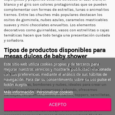
blanco y el gris son colores protagonistas que se pueden
complementar con formas de estrellas, lunas o animalitos
tiernos. Entre las chuches más populares destacan los
ositos de gominola, nubes azules, caramelos masticables
suaves y mini chocolates envueltos. Los elementos
decorativos como guirnaldas, vasos con estrellitas o cajas
temáticas hacen que todo tenga una presentación cuidada
y soñadora.
Tipos de productos disponibles para
mesas dulces de baby shower
Este sitio web utiliza cookies propias y de terceros para
En nuestra sección encontrarás una gran variedad de
mejorar nuestros servicios y mostrarle publicidad relacionada
productos pensados para montar la
mesa dulce baby
con sus preferencias mediante el análisis de sus hábitos de
shower
perfecta. Contamos con chuches por colores,
navegación. Para dar su consentimiento sobre su uso pulse el
golosinas clásicas y modernas, chocolates, galletas
botón Acepto.
personalizadas, bombones y nubes, ideales para crear un
surtido visualmente armonioso. Además, ofrecemos
Más información
Personalizar cookies
bandejas, recipientes, bases de cartón, toppers, servilletas,
manteles temáticos, platos y vasos con motivos de bebé.
ACEPTO
Tanto si buscas una propuesta minimalista como una
decoración más llamativa, aquí encontrarás todo lo