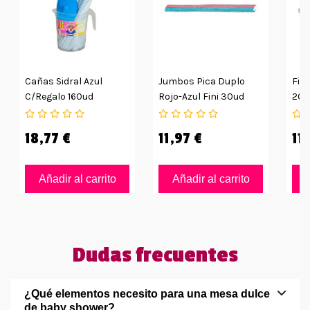
Cañas Sidral Azul
Jumbos Pica Duplo
Fin
C/regalo 160ud
Rojo-Azul Fini 30ud
200
18,77 €
11,97 €
11,
Añadir al carrito
Añadir al carrito
Dudas frecuentes
¿Qué elementos necesito para una mesa dulce
de baby shower?