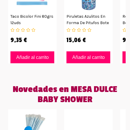
Taco Bicolor Fini 80grs
Piruletas Azulitos En
Rell
12uds
Forma De Pitufos Bote
Bol
Con 100 Unidades
9,35 €
15,06 €
9,
Añadir al carrito
Añadir al carrito
Novedades en MESA DULCE
BABY SHOWER