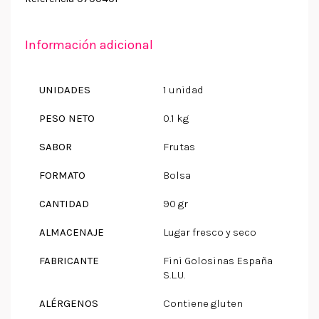
Información adicional
UNIDADES
1 unidad
PESO NETO
0.1 kg
SABOR
Frutas
FORMATO
Bolsa
CANTIDAD
90 gr
ALMACENAJE
Lugar fresco y seco
FABRICANTE
Fini Golosinas España
S.L.U.
ALÉRGENOS
Contiene gluten