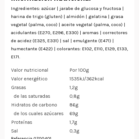
Ingredientes: azúcar | jarabe de glucosa y fructosa |
harina de trigo (gluten) | almidón | gelatina | grasa
vegetal (palma, coco) | aceite vegetal (palma, coco) |
acidulantes (E270, E296, E330) | aromas | correctores
de acidez (E325, E331) | sal | emulgente (E471) |
humectante (E422) | colorantes: E102, E110, E129, E133,
E171.
Valor nutricional
Por 100g
Valor energético
1535kJ/362kcal
Grasas
1,2g
de las saturadas
0,8g
Hidratos de carbono
86g
de los cuales azúcares
69g
Proteínas
1,7g
Sal
0,3g
0700401
Referencia