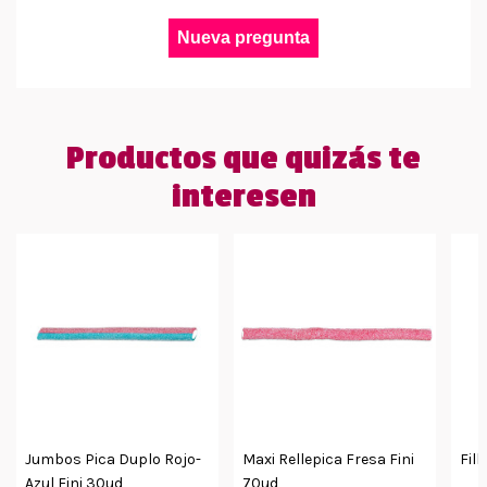
Nueva pregunta
Productos que quizás te
interesen
Jumbos Pica Duplo Rojo-
Maxi Rellepica Fresa Fini
Fill
Azul Fini 30ud
70ud