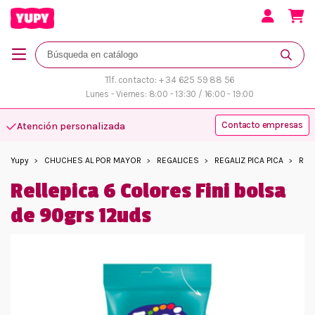
Tlf. contacto: + 34 625 59 88 56
Lunes - Viernes: 8:00 - 13:30 / 16:00 - 19:00
Contacto empresas
Atención personalizada
Yupy
CHUCHES AL POR MAYOR
REGALICES
REGALIZ PICA PICA
Rell
Rellepica 6 Colores Fini bolsa
de 90grs 12uds