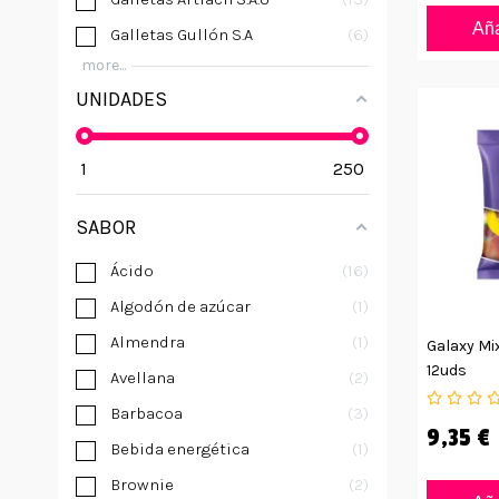
Aña
Galletas Gullón S.A
6
more...
UNIDADES
1
250
SABOR
Ácido
16
Algodón de azúcar
1
Almendra
1
Galaxy Mi
12uds
Avellana
2
Barbacoa
3
9,35 €
Bebida energética
1
Brownie
2