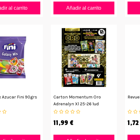
dir al carrito
Añadir al carrito
x Azucar Fini 90grs
Carton Momentum Oro
Revuel
Adrenalyn Xl 25-26 1ud
11,99 €
1,72