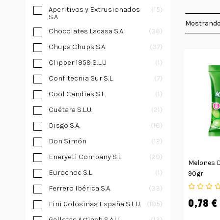
Aperitivos y Extrusionados
15
S.A
Mostrando
Chocolates Lacasa S.A.
36
Chupa Chups S.A.
37
Clipper 1959 S.L.U
1
Confitecnia Sur S.L.
7
Cool Candies S.L.
1
Cuétara S.L.U.
21
Disgo S.A.
16
Don Simón
12
Eneryeti Company S.L
20
Melones D
Eurochoc S.L
1
90gr
Ferrero Ibérica S.A.
33
0,78 €
Fini Golosinas España S.L.U.
195
Galletas Artiach S.A.U
13