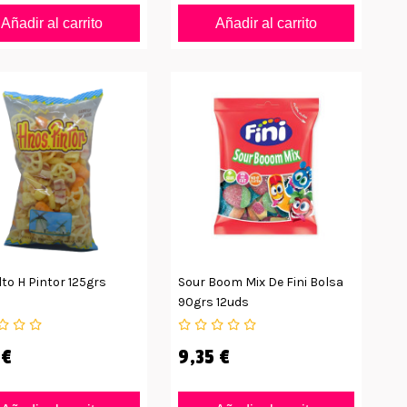
Añadir al carrito
Añadir al carrito
to H Pintor 125grs
Sour Boom Mix De Fini Bolsa
90grs 12uds
 €
9,35 €