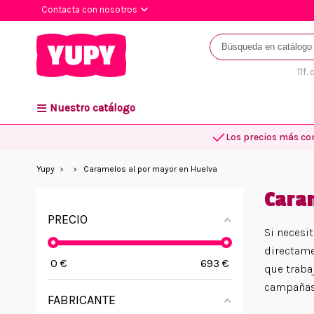
Contacta con nosotros
Tlf.
Nuestro catálogo
Los precios más co
Yupy
Caramelos al por mayor en Huelva
Cara
PRECIO
Si necesi
directame
0
€
693
€
que traba
campañas 
FABRICANTE