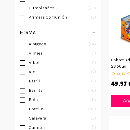
Cumpleaños
25
Primera Comunión
2
FORMA
Alargada
54
Almeja
1
Sobres Ad
Árbol
1
26 50ud
Aro
7
Barril
2
49,97 
Barrita
46
Bola
11
Aña
Botella
23
Calavera
3
Camión
1