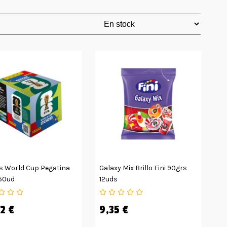
s World Cup Pegatina
Galaxy Mix Brillo Fini 90grs
50ud
12uds
2 €
9,35 €