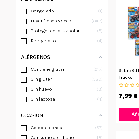
Congelado
1
Lugar fresco y seco
843
Proteger de la luz solar
5
Refrigerado
4
ALÉRGENOS
Contiene gluten
217
Sobre 3d 
Trucks
Sin gluten
580
Sin huevo
3
7,99 €
Sin lactosa
4
Aña
OCASIÓN
Celebraciones
57
Consumo cotidiano
18