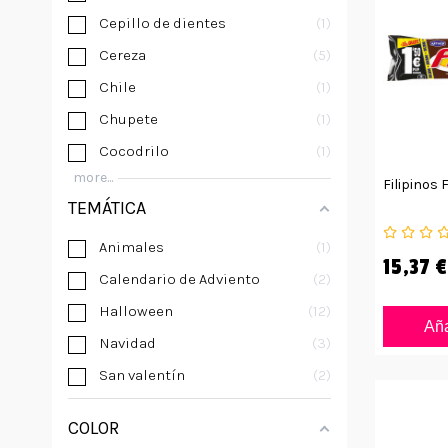
Cepillo de dientes
1
Cereza
5
Chile
1
Chupete
1
Cocodrilo
1
more...
Filipinos 
TEMÁTICA
Animales
1
15,37 €
Calendario de Adviento
2
Halloween
12
Aña
Navidad
3
San valentín
2
COLOR