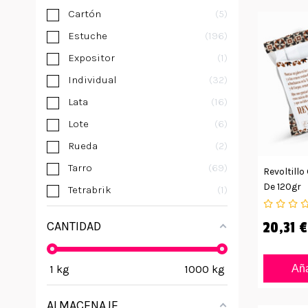
Cartón
5
Estuche
196
Expositor
1
Individual
32
Lata
16
Lote
6
Rueda
2
Tarro
69
Revoltillo
De 120gr
Tetrabrik
1
CANTIDAD
20,31 €
1
kg
1000
kg
Aña
ALMACENAJE