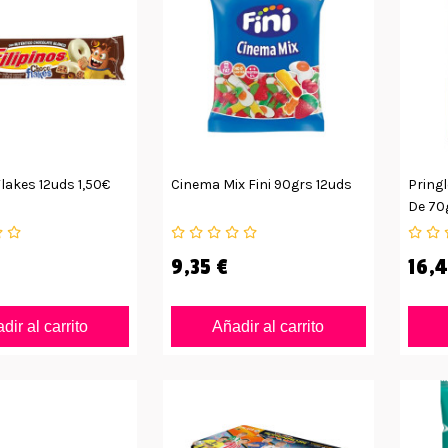
Flakes 12uds 1,50€
Cinema Mix Fini 90grs 12uds
Pringl
De 70
9,35 €
16,4
dir al carrito
Añadir al carrito