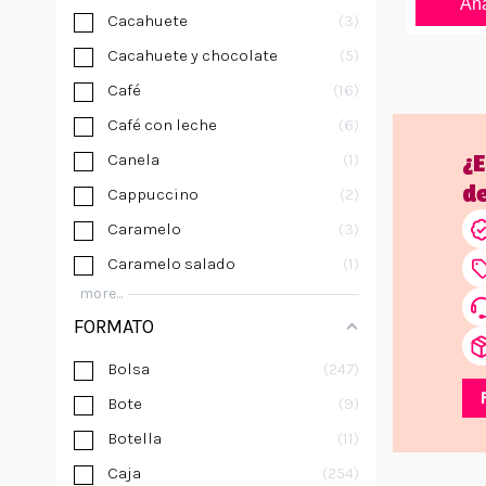
Aña
Cacahuete
3
Cacahuete y chocolate
5
Café
16
Café con leche
6
Canela
1
¿
d
Cappuccino
2
Caramelo
3
Caramelo salado
1
more...
FORMATO
Bolsa
247
Bote
9
Botella
11
Caja
254