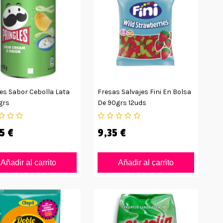
es Sabor Cebolla Lata
Fresas Salvajes Fini En Bolsa
grs
De 90grs 12uds
5 €
9,35 €
Añadir al carrito
Añadir al carrito