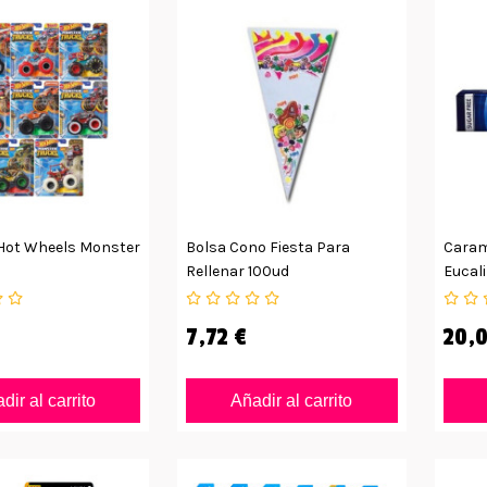
Hot Wheels Monster
Bolsa Cono Fiesta Para
Caram
Rellenar 100ud
Eucal
Azúca
7,72 €
20,0
dir al carrito
Añadir al carrito