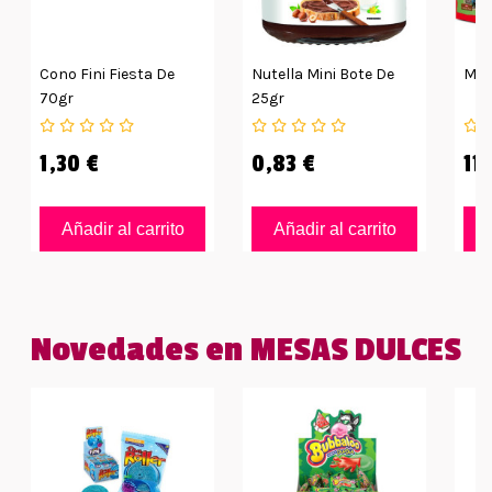
Cono Fini Fiesta De
Nutella Mini Bote De
Mini
70gr
25gr
1,30 €
0,83 €
11
Añadir al carrito
Añadir al carrito
Novedades en MESAS DULCES