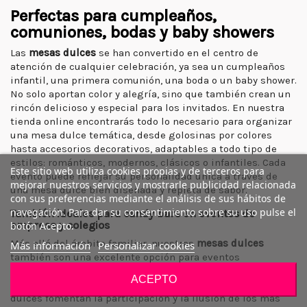
Perfectas para cumpleaños,
comuniones, bodas y baby showers
Las
mesas dulces
se han convertido en el centro de
atención de cualquier celebración, ya sea un cumpleaños
infantil, una primera comunión, una boda o un baby shower.
No solo aportan color y alegría, sino que también crean un
rincón delicioso y especial para los invitados. En nuestra
tienda online encontrarás todo lo necesario para organizar
una mesa dulce temática, desde golosinas por colores
hasta accesorios decorativos, adaptables a todo tipo de
estilos: románticos, modernos, clásicos o infantiles. Cada
Este sitio web utiliza cookies propias y de terceros para
evento puede reflejar su personalidad única a través de
mejorar nuestros servicios y mostrarle publicidad relacionada
una mesa dulce bien diseñada y repleta de sabor.
con sus preferencias mediante el análisis de sus hábitos de
navegación. Para dar su consentimiento sobre su uso pulse el
También ideales para candy bars en eventos de
empresa y colegios
botón Acepto.
Más allá del ámbito familiar, nuestras
mesas dulces
Más información
Personalizar cookies
también son una excelente opción para eventos
corporativos, celebraciones escolares, inauguraciones o
ACEPTO
fiestas de fin de curso. En colegios y guarderías, las mesas
dulces fomentan la participación y la ilusión de los más