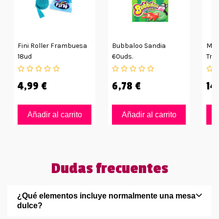
Fini Roller Frambuesa
Bubbaloo Sandia
Mal
18ud
60uds.
Troll
4,99 €
6,78 €
14
Añadir al carrito
Añadir al carrito
Dudas frecuentes
¿Qué elementos incluye normalmente una mesa
dulce?