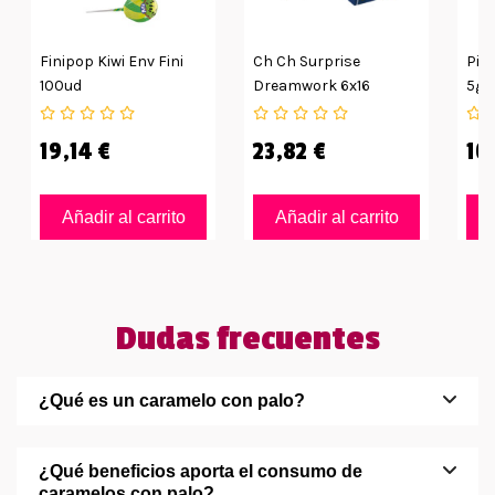
Finipop Kiwi Env Fini
Ch Ch Surprise
Pis
100ud
Dreamwork 6x16
5g 
19,14 €
23,82 €
10
Añadir al carrito
Añadir al carrito
Dudas frecuentes
¿Qué es un caramelo con palo?
¿Qué beneficios aporta el consumo de
caramelos con palo?