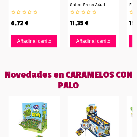
Sabor Fresa 24ud
Fin
De 
6,72 €
11,35 €
19
Añadir al carrito
Añadir al carrito
Novedades en CARAMELOS CON
PALO