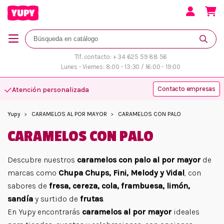
Tlf. contacto: + 34 625 59 88 56
Lunes - Viernes: 8:00 - 13:30 / 16:00 - 19:00
Contacto empresas
Atención personalizada
Yupy
CARAMELOS AL POR MAYOR
CARAMELOS CON PALO
CARAMELOS CON PALO
Descubre nuestros
caramelos con palo al por mayor
de
marcas como
Chupa Chups, Fini, Melody y Vidal
, con
sabores de
fresa, cereza, cola, frambuesa, limón,
sandía
y surtido de
frutas
.
En Yupy encontrarás
caramelos al por mayor
ideales