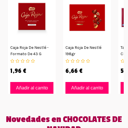
Caja Roja De Nestlé -
Caja Roja De Nestlé
Tab
Formato De 43 G
198gr
Cho
34u
1,96 €
6,66 €
53
Añadir al carrito
Añadir al carrito
Novedades en CHOCOLATES DE