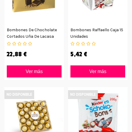
Bombones De Chocholate
Bombones Raffaello Caja 15
Cortados Uña De Lacasa
Unidades
360g
22,88 €
5,42 €
Ver más
Ver más
NO DISPONIBLE
NO DISPONIBLE