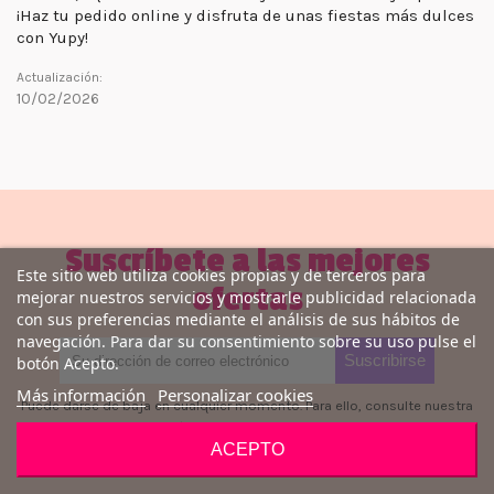
¡Haz tu pedido online y disfruta de unas fiestas más dulces
con Yupy!
Actualización:
10/02/2026
Suscríbete a las mejores
Este sitio web utiliza cookies propias y de terceros para
ofertas
mejorar nuestros servicios y mostrarle publicidad relacionada
con sus preferencias mediante el análisis de sus hábitos de
navegación. Para dar su consentimiento sobre su uso pulse el
botón Acepto.
Más información
Personalizar cookies
Puede darse de baja en cualquier momento. Para ello, consulte nuestra
información de contacto en el aviso legal.
ACEPTO
Acepto las condiciones generales y la política de confidencialidad