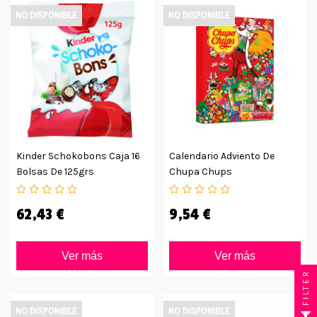
NO DISPONIBLE
NO DISPONIBLE
Kinder Schokobons Caja 16
Calendario Adviento De
Bolsas De 125grs
Chupa Chups
62,43 €
9,54 €
Ver más
Ver más
FILTER
NO DISPONIBLE
NO DISPONIBLE