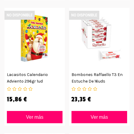
NO DISPONIBLE
NO DISPONIBLE
Lacasitos Calendario
Bombones Raffaello T3 En
Adviento 296gr 1ud
Estuche De 16uds
15,86 €
23,35 €
Ver más
Ver más