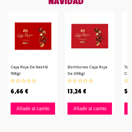
NAVIDAD
Caja Roja De Nestlé
Bombones Caja Roja
Tab
198gr
De 398gr
Cho
34u
6,66 €
13,24 €
53
Añadir al carrito
Añadir al carrito