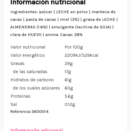
Información nutricional
Ingredientes: azúcar | LECHE en polvo | manteca de
cacao | pasta de cacao | miel (3%) | grasa de LECHE |
ALMENDRAS (1.6%) | emulgente (lecitina de SOJA) |
clara de HUEVO | aroma. Cacao: 28%
Valor nutricional
Por 100g
Valor energético
2209kJ/529kcal
Grasas
29g
de las saturadas
17g
Hidratos de carbono
61g
de los cuales azúcares
60g
Proteínas
5.6g
Sal
0.12g
5600014
Referencia
Información adicional