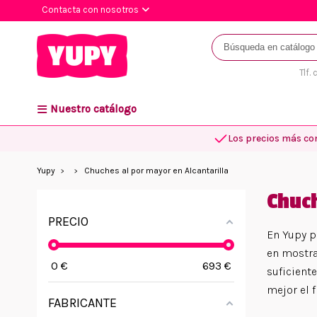
Contacta con nosotros
Tlf.
Nuestro catálogo
Los precios más co
Yupy
Chuches al por mayor en Alcantarilla
Chuch
PRECIO
En Yupy p
en mostra
0
€
693
€
suficient
mejor el f
FABRICANTE