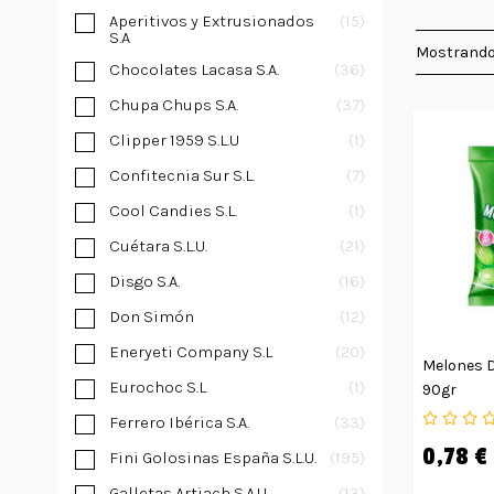
Aperitivos y Extrusionados
15
S.A
Mostrando
Chocolates Lacasa S.A.
36
Chupa Chups S.A.
37
Clipper 1959 S.L.U
1
Confitecnia Sur S.L.
7
Cool Candies S.L.
1
Cuétara S.L.U.
21
Disgo S.A.
16
Don Simón
12
Eneryeti Company S.L
20
Melones D
Eurochoc S.L
1
90gr
Ferrero Ibérica S.A.
33
0,78 €
Fini Golosinas España S.L.U.
195
Galletas Artiach S.A.U
13