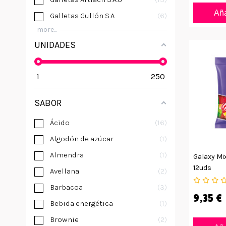
Aña
Galletas Gullón S.A
6
more...
UNIDADES
1
250
SABOR
Ácido
16
Algodón de azúcar
1
Almendra
1
Galaxy Mix
12uds
Avellana
2
Barbacoa
3
9,35 €
Bebida energética
1
Brownie
2