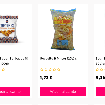
Sabor Barbacoa 10
Revuelto H Pintor 125grs
Sour B
 100gr
90grs
€
1,72 €
9,35
dir al carrito
Añadir al carrito