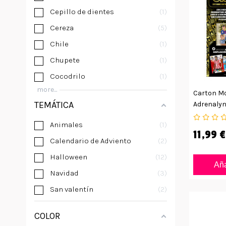
Cepillo de dientes
1
Cereza
5
Chile
1
Chupete
1
Cocodrilo
1
more...
Carton M
TEMÁTICA
Adrenalyn
Animales
1
11,99 €
Calendario de Adviento
2
Halloween
12
Aña
Navidad
3
San valentín
2
COLOR