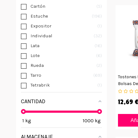
Cartón
5
Estuche
196
Expositor
1
Individual
32
Lata
16
Lote
6
Rueda
2
Tarro
69
Tostones 
Bolsas De
Tetrabrik
1
CANTIDAD
12,69 
1
kg
1000
kg
Aña
ALMACENAJE