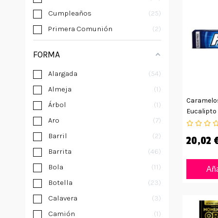
Cumpleaños
25
Primera Comunión
2
FORMA
Alargada
54
Almeja
1
Caramelos
Árbol
1
Eucalipto
Aro
7
Azúcar
Barril
2
20,02 
Barrita
46
Bola
11
Aña
Botella
23
Calavera
3
Camión
1