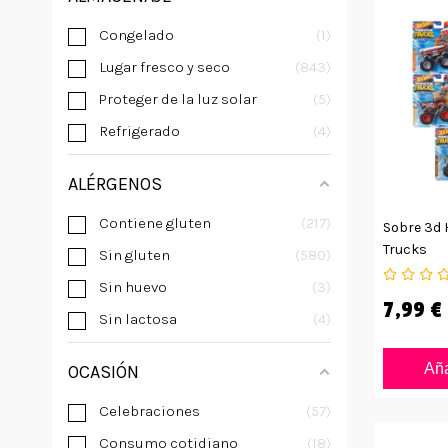
Congelado
1
Lugar fresco y seco
843
Proteger de la luz solar
5
Refrigerado
4
ALÉRGENOS
Contiene gluten
217
Sobre 3d 
Trucks
Sin gluten
580
Sin huevo
3
7,99 €
Sin lactosa
4
Aña
OCASIÓN
Celebraciones
57
Consumo cotidiano
18