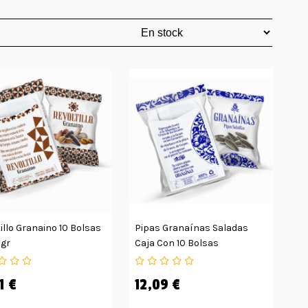
illo Granaino 10 Bolsas
Pipas Granaínas Saladas
0gr
Caja Con 10 Bolsas
1 €
12,09 €