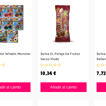
Hot Wheels Monster
Bolsa XL Potaje De Frutos
Bolsa
Secos 10uds
Relle
10,34 €
7,72
dir al carrito
Añadir al carrito