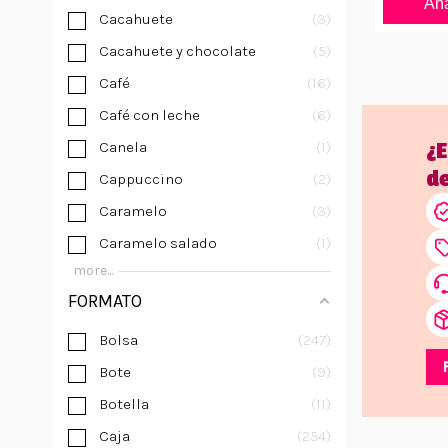
Aña
Cacahuete
3
Cacahuete y chocolate
5
Café
16
Café con leche
6
Canela
1
¿
d
Cappuccino
2
Caramelo
3
Caramelo salado
1
more...
FORMATO
Bolsa
247
Bote
9
Botella
11
Caja
254