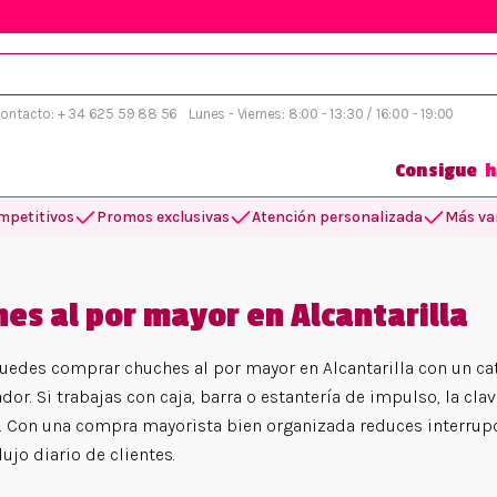
 contacto: + 34 625 59 88 56
Lunes - Viernes: 8:00 - 13:30 / 16:00 - 19:00
Consigue
h
mpetitivos
Promos exclusivas
Atención personalizada
Más var
es al por mayor en Alcantarilla
uedes comprar chuches al por mayor en Alcantarilla con un cat
dor. Si trabajas con caja, barra o estantería de impulso, la cl
e. Con una compra mayorista bien organizada reduces interrupc
lujo diario de clientes.