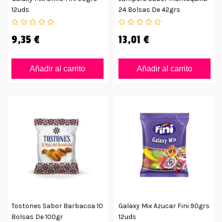
12uds
24 Bolsas De 42grs
9,35 €
13,01 €
Añadir al carrito
Añadir al carrito
Tostones Sabor Barbacoa 10
Galaxy Mix Azucar Fini 90grs
Bolsas De 100gr
12uds