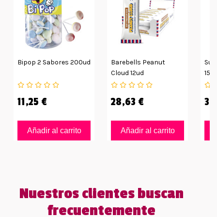
Bipop 2 Sabores 200ud
Barebells Peanut
Sup
Cloud 12ud
15g
11,25 €
28,63 €
35
Añadir al carrito
Añadir al carrito
Nuestros clientes buscan
frecuentemente