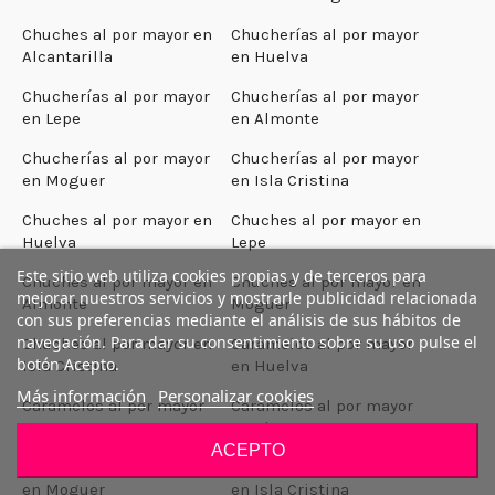
Chuches al por mayor en
Chucherías al por mayor
Alcantarilla
en Huelva
Chucherías al por mayor
Chucherías al por mayor
en Lepe
en Almonte
Chucherías al por mayor
Chucherías al por mayor
en Moguer
en Isla Cristina
Chuches al por mayor en
Chuches al por mayor en
Huelva
Lepe
Este sitio web utiliza cookies propias y de terceros para
Chuches al por mayor en
Chuches al por mayor en
mejorar nuestros servicios y mostrarle publicidad relacionada
Almonte
Moguer
con sus preferencias mediante el análisis de sus hábitos de
navegación. Para dar su consentimiento sobre su uso pulse el
Chuches al por mayor en
Caramelos al por mayor
botón Acepto.
Isla Cristina
en Huelva
Más información
Personalizar cookies
Caramelos al por mayor
Caramelos al por mayor
en Lepe
en Almonte
ACEPTO
Caramelos al por mayor
Caramelos al por mayor
en Moguer
en Isla Cristina