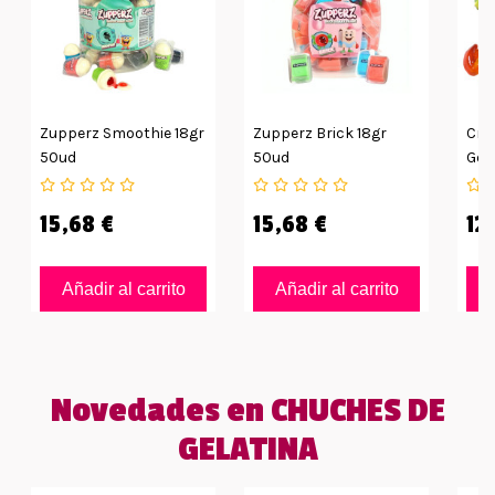
Zupperz Smoothie 18gr
Zupperz Brick 18gr
Cre
50ud
50ud
Gel
66u
15,68 €
15,68 €
12
Añadir al carrito
Añadir al carrito
Novedades en CHUCHES DE
GELATINA