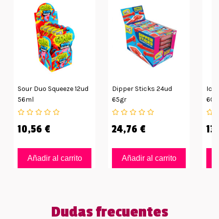
Sour Duo Squeeze 12ud
Dipper Sticks 24ud
Ice 
56ml
65gr
60g
10,56 €
24,76 €
13
Añadir al carrito
Añadir al carrito
Dudas frecuentes