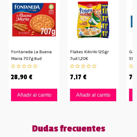
Fontaneda La Buena
Flakes Kikiriki 120gr
Gal
Maria 707g 6ud
7ud 1,20€
51gr
28,90 €
7,17 €
7,
Añadir al carrito
Añadir al carrito
Dudas frecuentes