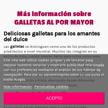
Más información sobre
GALLETAS AL POR MAYOR
Deliciosas galletas para los amantes
del dulce
Las
galletas
se distinguen como uno de los productos
predilectos a nivel mundial. Muchos las integran en su
estilo de vida, siendo ideales tanto para niños como para
Este sitio web utiliza cookies propias y de terceros para
adultos. Se convierten en la elección perfecta para
mejorar nuestros servicios y mostrarle publicidad relacionada
distintos momentos: ya sea en desayunos, meriendas o
con sus preferencias mediante el análisis de sus hábitos de
simplemente como snack. Con una amplia variedad que
navegación. Para dar su consentimiento sobre su uso pulse el
incluye opciones dulces y saladas, hay una galleta perfecta
botón Acepto.
para cada ocasión y dieta, abarcando desde diferentes
sabores y formas hasta opciones sin azúcar.
Más información
Personalizar cookies
Amplia variedad de galletas
ACEPTO
exquisitas
El universo de las galletas ofrece una diversidad