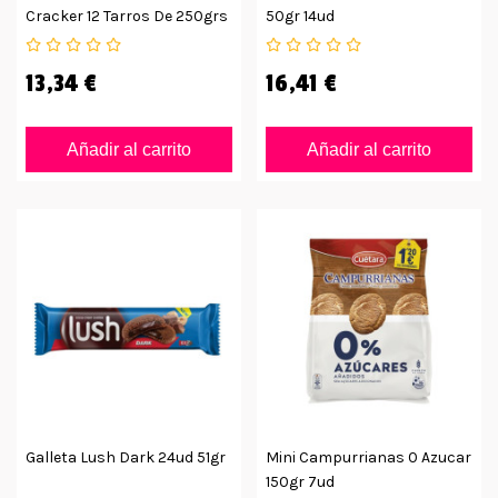
Cracker 12 Tarros De 250grs
50gr 14ud
13,34 €
16,41 €
Añadir al carrito
Añadir al carrito
Galleta Lush Dark 24ud 51gr
Mini Campurrianas 0 Azucar
150gr 7ud