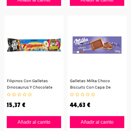
Filipinos Con Galletas
Galletas Milka Choco
Dinosaurus Y Chocolate
Biscuits Con Capa De
Blanco - Pack De 12uds
Hocolate, Pack De 14ud De
150gr
15,37 €
44,63 €
Añadir al carrito
Añadir al carrito