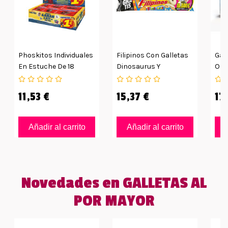
Phoskitos Individuales
Filipinos Con Galletas
Gal
En Estuche De 18
Dinosaurus Y
Oce
Unidades
Chocolate Blanco -
Uni
Pack De 12uds
11,53 €
15,37 €
17
Añadir al carrito
Añadir al carrito
Novedades en GALLETAS AL
POR MAYOR