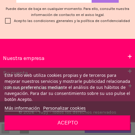
Puede darse de baja en cualquier momento. Para ello, consulte nuestra
información de contacto en el aviso legal.
Acepto las condiciones generales y la política de confidencialidad
Nuestra empresa
Su cuenta
Este sitio web utiliza cookies propias y de terceros para
mejorar nuestros servicios y mostrarle publicidad relacionada
Información de la tienda
con sus preferencias mediante el análisis de sus hábitos de
navegación. Para dar su consentimiento sobre su uso pulse el
botón Acepto.
Más información
Personalizar cookies
© 2026 - Yupy - Todos los derechos reservados
ACEPTO
-
+
7,17 €
Añadir