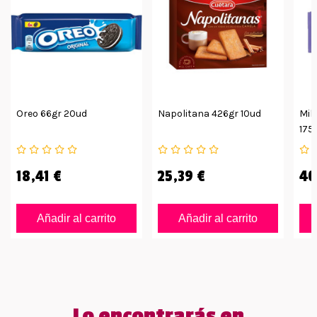
Oreo 66gr 20ud
Napolitana 426gr 10ud
Mil
175
18,41 €
25,39 €
40
Añadir al carrito
Añadir al carrito
Lo encontrarás en