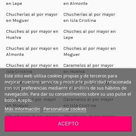
en Lepe
en Almonte
Chucherías al por mayor
Chucherías al por mayor
en Moguer
en Isla Cristina
Chuches al por mayor en
Chuches al por mayor en
Huelva
Lepe
Chuches al por mayor en
Chuches al por mayor en
Almonte
Moguer
Chuches al por mayor en
Caramelos al por mayor
Isla Cristina
en Huelva
Este sitio web utiliza cookies propias y de terceros para
mejorar nuestros servicios y mostrarle publicidad relacionada
Caramelos al por mayor
Caramelos al por mayor
con sus preferencias mediante el análisis de sus hábitos de
en Lepe
en Almonte
navegación. Para dar su consentimiento sobre su uso pulse el
Caramelos al por mayor
Caramelos al por mayor
botón Acepto.
en Moguer
en Isla Cristina
Más información
Personalizar cookies
Chucherias al por mayor
Chucherias al por mayor
en A Coruña
en Santiago de
ACEPTO
Compostela