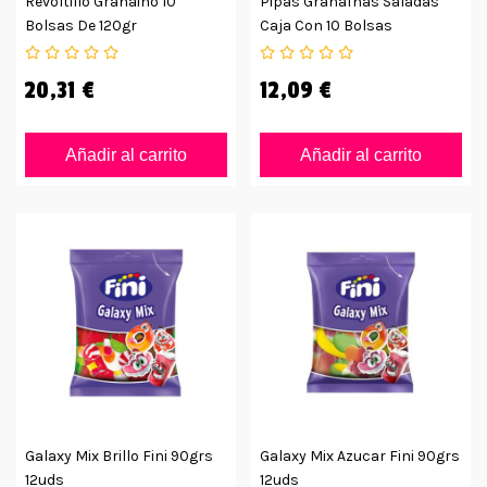
Revoltillo Granaino 10
Pipas Granaínas Saladas
Bolsas De 120gr
Caja Con 10 Bolsas
20,31 €
12,09 €
Añadir al carrito
Añadir al carrito
Galaxy Mix Brillo Fini 90grs
Galaxy Mix Azucar Fini 90grs
12uds
12uds