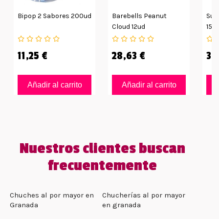
Bipop 2 Sabores 200ud
Barebells Peanut
Sup
Cloud 12ud
15g
11,25 €
28,63 €
35
Añadir al carrito
Añadir al carrito
Nuestros clientes buscan
frecuentemente
Chuches al por mayor en
Chucherías al por mayor
Granada
en granada