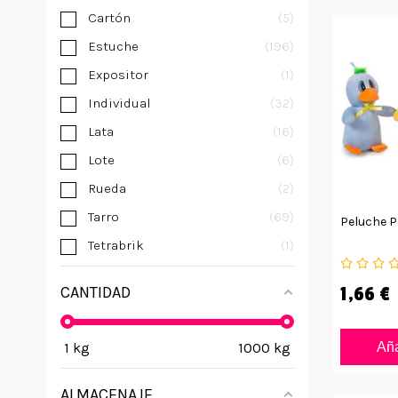
Cartón
5
Estuche
196
Expositor
1
Individual
32
Lata
16
Lote
6
Rueda
2
Tarro
69
Peluche Po
Tetrabrik
1
CANTIDAD
1,66 €
1
kg
1000
kg
Aña
ALMACENAJE