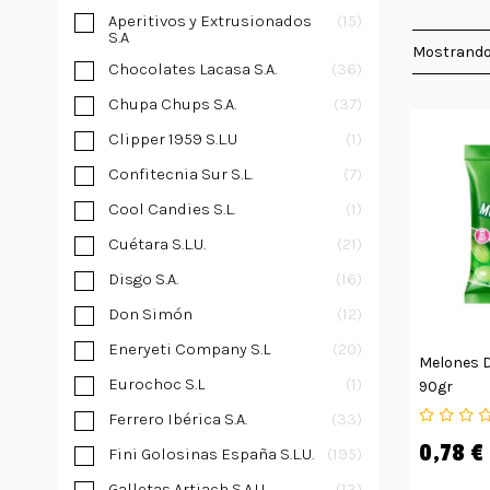
Aperitivos y Extrusionados
15
S.A
Mostrando
Chocolates Lacasa S.A.
36
Chupa Chups S.A.
37
Clipper 1959 S.L.U
1
Confitecnia Sur S.L.
7
Cool Candies S.L.
1
Cuétara S.L.U.
21
Disgo S.A.
16
Don Simón
12
Eneryeti Company S.L
20
Melones D
Eurochoc S.L
1
90gr
Ferrero Ibérica S.A.
33
0,78 €
Fini Golosinas España S.L.U.
195
Galletas Artiach S.A.U
13