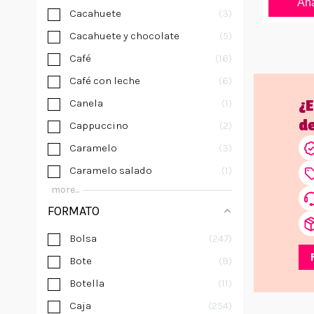
Aña
Cacahuete
3
Cacahuete y chocolate
5
Café
16
Café con leche
6
Canela
1
¿
d
Cappuccino
2
Caramelo
3
Caramelo salado
1
more...
FORMATO
Bolsa
247
Bote
9
Botella
11
Caja
254