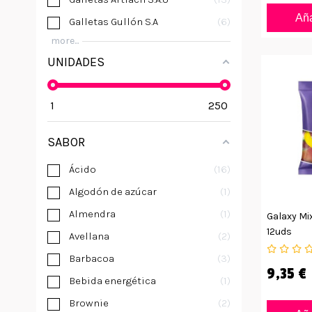
Aña
Galletas Gullón S.A
6
more...
UNIDADES
1
250
SABOR
Ácido
16
Algodón de azúcar
1
Almendra
1
Galaxy Mi
12uds
Avellana
2
Barbacoa
3
9,35 €
Bebida energética
1
Brownie
2