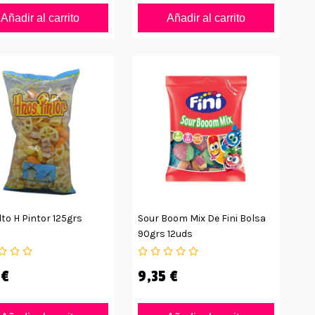
Añadir al carrito
Añadir al carrito
to H Pintor 125grs
Sour Boom Mix De Fini Bolsa
90grs 12uds
 €
9,35 €