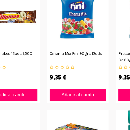
Flakes 12uds 1,50€
Cinema Mix Fini 90grs 12uds
Fresas
De 90
9,35 €
9,35
dir al carrito
Añadir al carrito