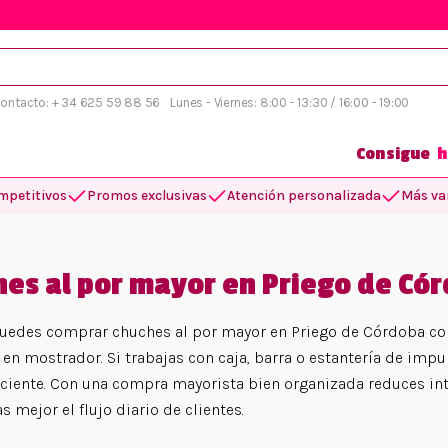
 contacto: + 34 625 59 88 56
Lunes - Viernes: 8:00 - 13:30 / 16:00 - 19:00
Consigue
h
mpetitivos
Promos exclusivas
Atención personalizada
Más var
es al por mayor en Priego de Có
uedes comprar chuches al por mayor en Priego de Córdoba con
 en mostrador. Si trabajas con caja, barra o estantería de impu
iciente. Con una compra mayorista bien organizada reduces inte
 mejor el flujo diario de clientes.