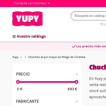
Contacta con nosotros
Tlf.
Nuestro catálogo
Los precios más co
Yupy
Chuches al por mayor en Priego de Córdoba
Chuch
PRECIO
En Yupy p
venta real
0
€
693
€
stock suf
aprovechas
FABRICANTE