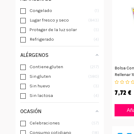
Congelado
1
Lugar fresco y seco
843
Proteger de la luz solar
5
Refrigerado
4
ALÉRGENOS
Contiene gluten
217
Bolsa Con
Rellenar 
Sin gluten
580
Sin huevo
3
7,72 €
Sin lactosa
4
Aña
OCASIÓN
Celebraciones
57
Consumo cotidiano
18