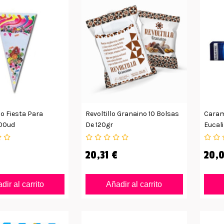
o Fiesta Para
Revoltillo Granaino 10 Bolsas
Caram
100ud
De 120gr
Eucal
Azúca
20,31 €
20,0
dir al carrito
Añadir al carrito