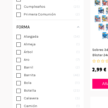
Cumpleaños
25
Primera Comunión
2
FORMA
Alargada
54
Almeja
1
Sobres 3d
Árbol
1
Blister 24
Aro
7
Barril
2
2,99 €
Barrita
46
Bola
11
Aña
Botella
23
Calavera
3
Camión
1