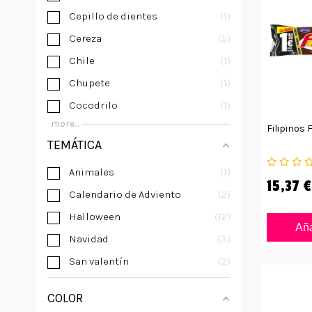
Cepillo de dientes
1
Cereza
5
Chile
1
Chupete
1
Cocodrilo
1
more...
Filipinos 
TEMÁTICA
Animales
1
15,37 €
Calendario de Adviento
2
Halloween
12
Aña
Navidad
3
San valentín
2
COLOR