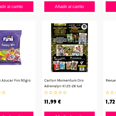
dir al carrito
Añadir al carrito
x Azucar Fini 90grs
Carton Momentum Oro
Revuel
Adrenalyn Xl 25-26 1ud
11,99 €
1,72