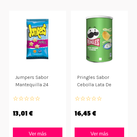
Jumpers Sabor
Pringles Sabor
Mantequilla 24
Cebolla Lata De
Bolsas De 42grs
70grs
☆
☆
☆
☆
☆
☆
☆
☆
☆
☆
13,01 €
16,45 €
Ver más
Ver más