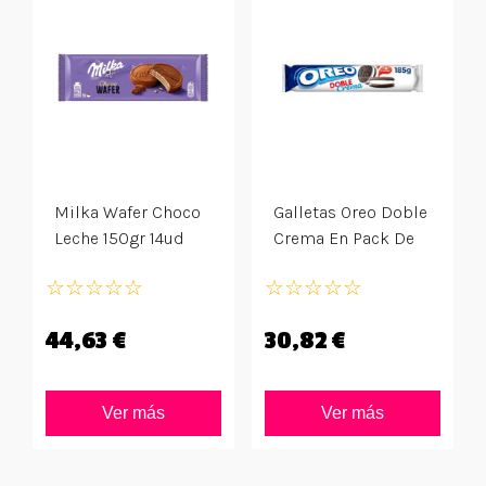
Milka Wafer Choco
Galletas Oreo Doble
Leche 150gr 14ud
Crema En Pack De
12 Tubos
☆
☆
☆
☆
☆
☆
☆
☆
☆
☆
44,63 €
30,82 €
Ver más
Ver más