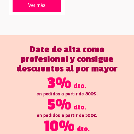
Ver más
Date de alta como
profesional y consigue
descuentos al por mayor
3%
dto.
en pedidos a partir de 300€.
5%
dto.
en pedidos a partir de 500€.
10%
dto.