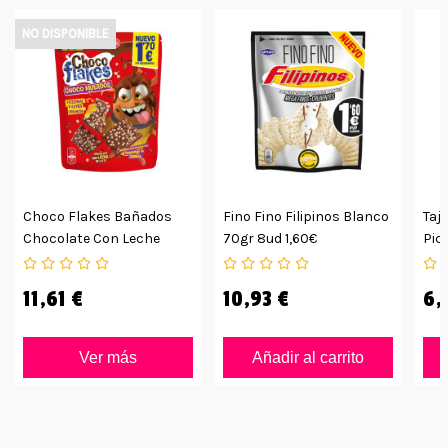
NO DISPONIBLE
Choco Flakes Bañados
Fino Fino Filipinos Blanco
Taj
Chocolate Con Leche
70gr 8ud 1,60€
Pic
8uds De 87grs
11,61 €
10,93 €
6,
Ver más
Añadir al carrito