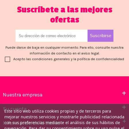
Suscríbete a las mejores
ofertas
Puede darse de baja en cualquier momento. Para ello, consulte nuestra
información de contacto en el aviso legal.
Acepto las condiciones generales y la política de confidencialidad
Nuestra empresa
Su cuenta
Este sitio web utiliza cookies propias y de terceros para
mejorar nuestros servicios y mostrarle publicidad relacionada
con sus preferencias mediante el análisis de sus hábitos de
Información de la tienda
navegación. Para dar su consentimiento sobre su uso pulse el