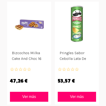
Bizcochos Milka
Pringles Sabor
Cake And Choc 16
Cebolla Lata De
Ud
165gr
☆
☆
☆
☆
☆
☆
☆
☆
☆
☆
47,26 €
53,57 €
Ver más
Ver más