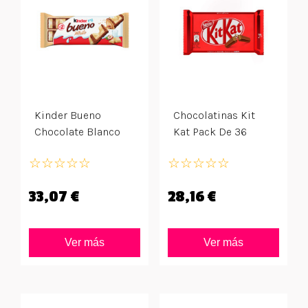
Kinder Bueno
Chocolatinas Kit
Chocolate Blanco
Kat Pack De 36
30uds
Unidades
☆
☆
☆
☆
☆
☆
☆
☆
☆
☆
33,07 €
28,16 €
Ver más
Ver más