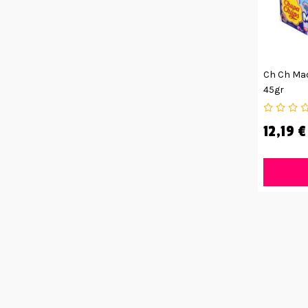
Ch Ch Mad
45gr
12,19 €