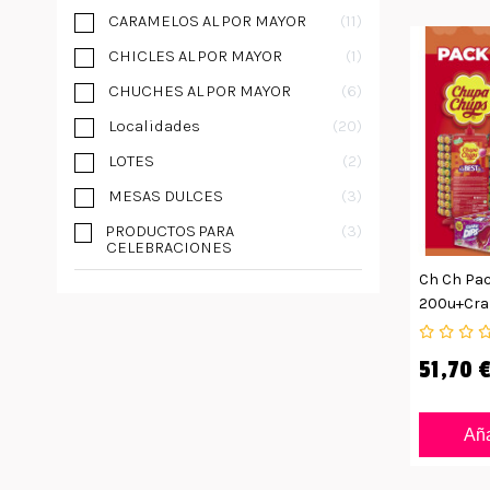
CARAMELOS AL POR MAYOR
11
CHICLES AL POR MAYOR
1
CHUCHES AL POR MAYOR
6
Localidades
20
LOTES
2
MESAS DULCES
3
PRODUCTOS PARA
3
CELEBRACIONES
Ch Ch Pac
200u+craz
51,70 
Aña