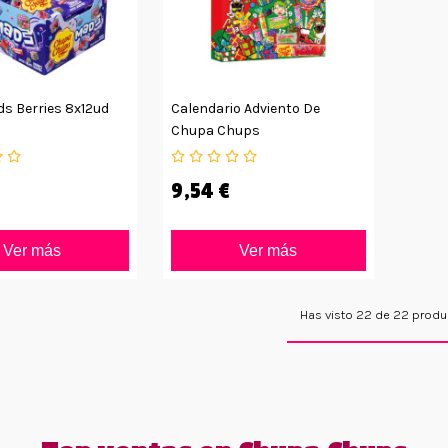
s Berries 8x12ud
Calendario Adviento De
Chupa Chups
9,54 €
Ver más
Ver más
Has visto 22 de 22 prod