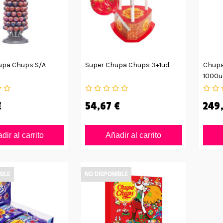
upa Chups S/a
Super Chupa Chups 3+1ud
Chupa
1000u
€
54,67 €
249
dir al carrito
Añadir al carrito
IBLE
NO DISPONIBLE