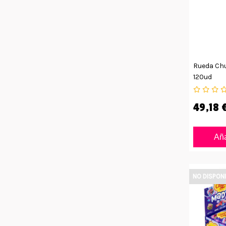
Rueda Ch
120ud
49,18 
Aña
NO DISPON