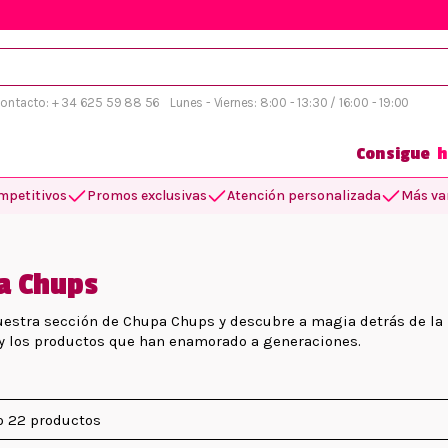
 contacto: + 34 625 59 88 56
Lunes - Viernes: 8:00 - 13:30 / 16:00 - 19:00
Consigue
h
mpetitivos
Promos exclusivas
Atención personalizada
Más var
a Chups
uestra sección de Chupa Chups y descubre a magia detrás de la m
y los productos que han enamorado a generaciones.
 22 productos