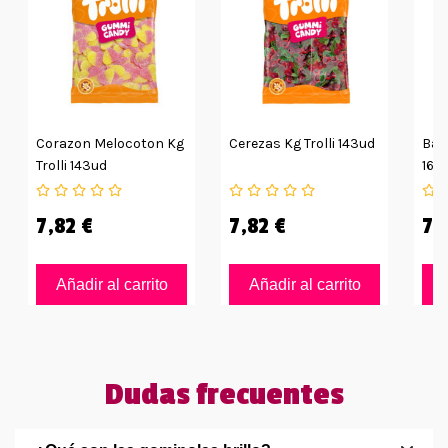
Corazon Melocoton Kg
Cerezas Kg Trolli 143ud
Ban
Trolli 143ud
160
7,82 €
7,82 €
7,
Añadir al carrito
Añadir al carrito
Dudas frecuentes