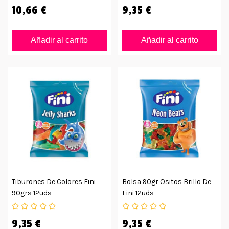
10,66 €
9,35 €
Añadir al carrito
Añadir al carrito
Tiburones De Colores Fini
Bolsa 90gr Ositos Brillo De
90grs 12uds
Fini 12uds
9,35 €
9,35 €