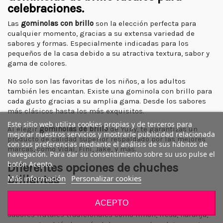
celebraciones.
Las
gominolas con brillo
son la elección perfecta para
cualquier momento, gracias a su extensa variedad de
sabores y formas. Especialmente indicadas para los
pequeños de la casa debido a su atractiva textura, sabor y
gama de colores.
No solo son las favoritas de los niños, a los adultos
también les encantan. Existe una gominola con brillo para
cada gusto gracias a su amplia gama. Desde los sabores
más clásicos hasta los más exquisitos.
Este sitio web utiliza cookies propias y de terceros para
Al elegir
gominolas de brillo
de Yupy, te garantizas un
mejorar nuestros servicios y mostrarle publicidad relacionada
producto de calidad superior respaldado por las mejores
con sus preferencias mediante el análisis de sus hábitos de
marcas, como Vidal, Fini, Jake, y más.
navegación. Para dar su consentimiento sobre su uso pulse el
botón Acepto.
Diferentes opciones de chuches
brillantes
Más información
Personalizar cookies
En Yupy, tenemos a tu disposición una gran variedad de
ACEPTO
gominolas luminosas para escoger. Puedes encontrar
sabores frutales tradicionales como limón, fresa, naranja,