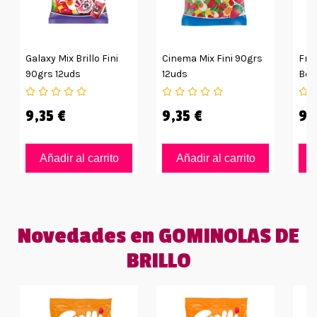
Galaxy Mix Brillo Fini
Cinema Mix Fini 90grs
Fres
90grs 12uds
12uds
Bol
9,35 €
9,35 €
9,
Añadir al carrito
Añadir al carrito
Novedades en GOMINOLAS DE
BRILLO