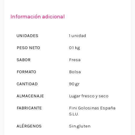
Información adicional
UNIDADES
1 unidad
PESO NETO
0.1 kg
SABOR
Fresa
FORMATO
Bolsa
CANTIDAD
90 gr
ALMACENAJE
Lugar fresco y seco
FABRICANTE
Fini Golosinas España
S.L.U.
ALÉRGENOS
Sin gluten