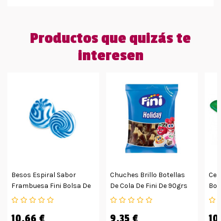
Productos que quizás te
interesen
Besos Espiral Sabor
Chuches Brillo Botellas
Cere
Frambuesa Fini Bolsa De
De Cola De Fini De 90grs
Bol
250ud
12uds
10,66 €
9,35 €
10