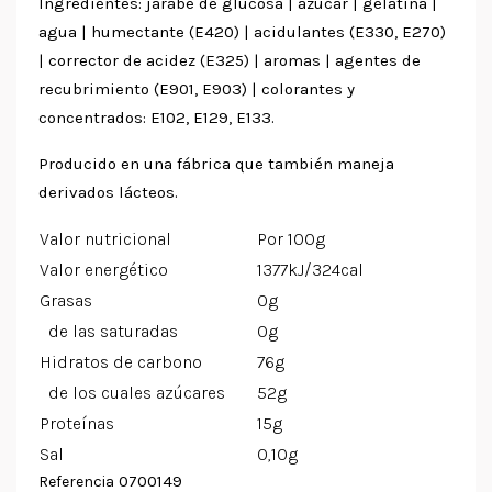
Ingredientes: jarabe de glucosa | azúcar | gelatina |
agua | humectante (E420) | acidulantes (E330, E270)
| corrector de acidez (E325) | aromas | agentes de
recubrimiento (E901, E903) | colorantes y
concentrados: E102, E129, E133.
Producido en una fábrica que también maneja
derivados lácteos.
Valor nutricional
Por 100g
Valor energético
1377kJ/324cal
Grasas
0g
de las saturadas
0g
Hidratos de carbono
76g
de los cuales azúcares
52g
Proteínas
15g
Sal
0,10g
0700149
Referencia