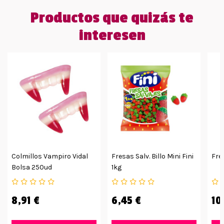
Productos que quizás te
interesen
Colmillos Vampiro Vidal
Fresas Salv. Billo Mini Fini
Fre
Bolsa 250ud
1kg
8,91 €
6,45 €
10