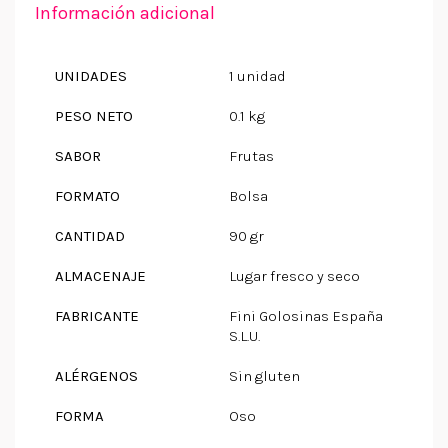
Información adicional
UNIDADES
1 unidad
PESO NETO
0.1 kg
SABOR
Frutas
FORMATO
Bolsa
CANTIDAD
90 gr
ALMACENAJE
Lugar fresco y seco
FABRICANTE
Fini Golosinas España
S.L.U.
ALÉRGENOS
Sin gluten
FORMA
Oso