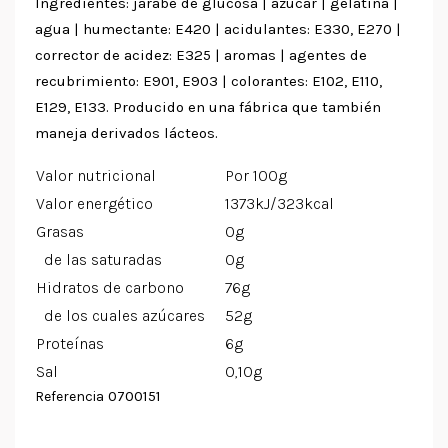
Ingredientes: jarabe de glucosa | azúcar | gelatina |
agua | humectante: E420 | acidulantes: E330, E270 |
corrector de acidez: E325 | aromas | agentes de
recubrimiento: E901, E903 | colorantes: E102, E110,
E129, E133. Producido en una fábrica que también
maneja derivados lácteos.
Valor nutricional
Por 100g
Valor energético
1373kJ/323kcal
Grasas
0g
de las saturadas
0g
Hidratos de carbono
76g
de los cuales azúcares
52g
Proteínas
6g
Sal
0,10g
0700151
Referencia