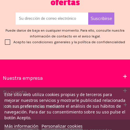
ofertas
Puede darse de baja en cualquier momento. Para ello, consulte nuestra
información de contacto en el aviso legal.
Acepto las condiciones generales y la política de confidencialidad
Nuestra empresa
Su cuenta
Este sitio web utiliza cookies propias y de terceros para
mejorar nuestros servicios y mostrarle publicidad relacionada
Información de la tienda
con sus preferencias mediante el análisis de sus hábitos de
navegación. Para dar su consentimiento sobre su uso pulse el
botón Acepto.
Más información
Personalizar cookies
© 2026 - Yupy - Todos los derechos reservados