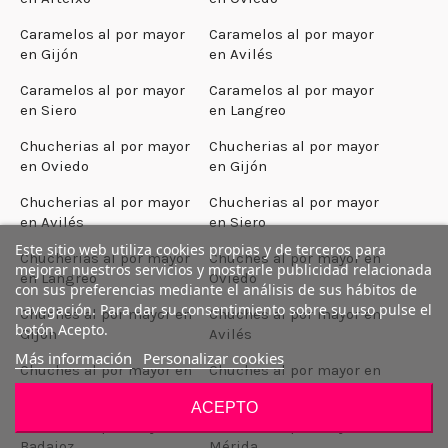
Caramelos al por mayor
Caramelos al por mayor
en Gijón
en Avilés
Caramelos al por mayor
Caramelos al por mayor
en Siero
en Langreo
Chucherias al por mayor
Chucherias al por mayor
en Oviedo
en Gijón
Chucherias al por mayor
Chucherias al por mayor
en Avilés
en Siero
Este sitio web utiliza cookies propias y de terceros para
Chucherias al por mayor
Chuches al por mayor en
mejorar nuestros servicios y mostrarle publicidad relacionada
en Langreo
Oviedo
con sus preferencias mediante el análisis de sus hábitos de
navegación. Para dar su consentimiento sobre su uso pulse el
Chuches al por mayor en
Chuches al por mayor en
botón Acepto.
Gijón
Avilés
Más información
Personalizar cookies
Chuches al por mayor en
Chuches al por mayor en
Siero
Langreo
ACEPTO
Chuches al por mayor en
Chuches al por mayor en
Badajoz
Mérida