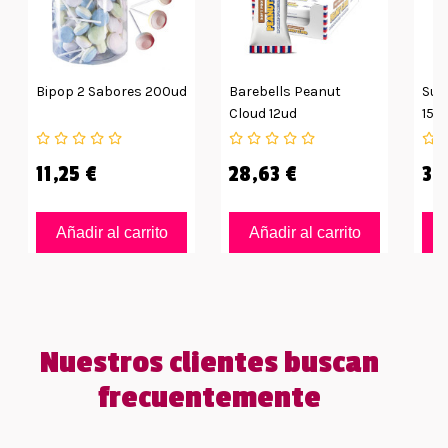
Bipop 2 Sabores 200ud
Barebells Peanut
Sup
Cloud 12ud
15g
11,25 €
28,63 €
35
Añadir al carrito
Añadir al carrito
Nuestros clientes buscan
frecuentemente