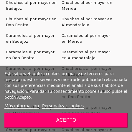
Chuches al por mayor en
Chuches al por mayor en
Badajoz
Mérida
Chuches al por mayor en
Chuches al por mayor en
Don Benito
Almendralejo
Caramelos al por mayor
Caramelos al por mayor
en Badajoz
en Mérida
Caramelos al por mayor
Caramelos al por mayor
en Don Benito
en Almendralejo
Caramelos al por mayor
Chucherias al por mayor
Este sitio web utiliza cookies propias y de terceros para
en Villanueva de la
en Badajoz
mejorar nuestros servicios y mostrarle publicidad relacionada
Serena
con sus preferencias mediante el análisis de sus hábitos de
Chucherias al por mayor
Chucherias al por mayor
navegación. Para dar su consentimiento sobre su uso pulse el
en Mérida
en Don Benito
botón Acepto.
Más información
Personalizar cookies
Chucherias al por mayor
Chucherias al por mayor
en Almendralejo
en Villanueva de la
Serena
ACEPTO
Chuches al por mayor en
Chuches al por mayor en