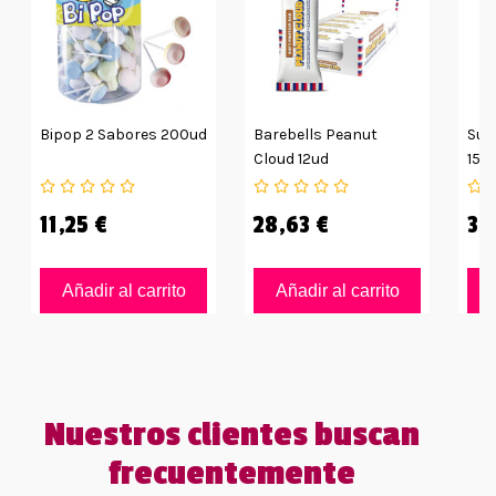
Bipop 2 Sabores 200ud
Barebells Peanut
Sup
Cloud 12ud
15g
11,25 €
28,63 €
35
Añadir al carrito
Añadir al carrito
Nuestros clientes buscan
frecuentemente