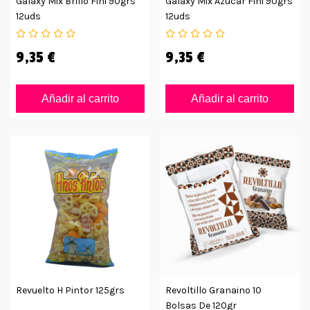
Galaxy Mix Brillo Fini 90grs
Galaxy Mix Azucar Fini 90grs
12uds
12uds
9,35 €
9,35 €
Añadir al carrito
Añadir al carrito
Revuelto H Pintor 125grs
Revoltillo Granaino 10
Bolsas De 120gr