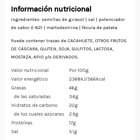
Información nutricional
Ingredientes: semillas de girasol | sal | potenciador
de sabor E-621 | maltodextrina | fécula de patata.
Puede contener trazas de CACAHUETE, OTROS FRUTOS
DE CÁSCARA, GLUTEN, SOJA, SULFITOS, LACTOSA,
MOSTAZA, APIO y/o DERIVADOS.
Valor nutricional
Por 100g
Valor energético
2368kJ/566kcal
Grasas
46g
de las saturadas
3.6g
Hidratos de carbono
22g
de los cuales azúcares
2.9g
Proteínas
17g
Sal
5.1g