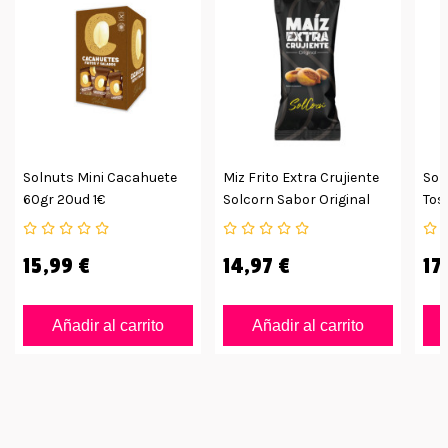
Solnuts Mini Cacahuete
Miz Frito Extra Crujiente
Sol
60gr 20ud 1€
Solcorn Sabor Original
Tos
36ud
De 
15,99 €
14,97 €
17
Añadir al carrito
Añadir al carrito