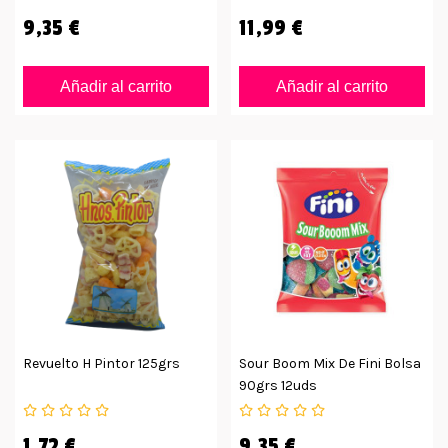
9,35 €
11,99 €
Añadir al carrito
Añadir al carrito
Revuelto H Pintor 125grs
Sour Boom Mix De Fini Bolsa
90grs 12uds
1,72 €
9,35 €