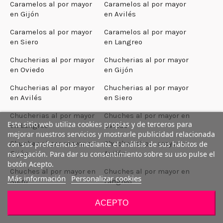
Caramelos al por mayor
Caramelos al por mayor
en Gijón
en Avilés
Caramelos al por mayor
Caramelos al por mayor
en Siero
en Langreo
Chucherias al por mayor
Chucherias al por mayor
en Oviedo
en Gijón
Chucherias al por mayor
Chucherias al por mayor
en Avilés
en Siero
Chucherias al por mayor
Chuches al por mayor en
Este sitio web utiliza cookies propias y de terceros para
en Langreo
Oviedo
mejorar nuestros servicios y mostrarle publicidad relacionada
Chuches al por mayor en
Chuches al por mayor en
con sus preferencias mediante el análisis de sus hábitos de
Gijón
Avilés
navegación. Para dar su consentimiento sobre su uso pulse el
botón Acepto.
Chuches al por mayor en
Chuches al por mayor en
Más información
Personalizar cookies
Siero
Langreo
Chuches al por mayor en
Chuches al por mayor en
ACEPTO
Badajoz
Mérida