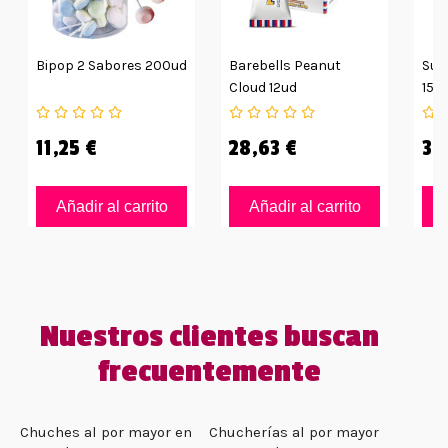
Bipop 2 Sabores 200ud
Barebells Peanut
Sup
Cloud 12ud
15g
11,25 €
28,63 €
35
Añadir al carrito
Añadir al carrito
Nuestros clientes buscan
frecuentemente
Chuches al por mayor en
Chucherías al por mayor