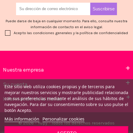
Puede darse de baja en cualquier momento. Para ello, consulte nuestra
información de contacto en el aviso legal.
Acepto las condiciones generales y la política de confidencialidad
Nuestra empresa
Su cuenta
Este sitio web utiliza cookies propias y de terceros para
mejorar nuestros servicios y mostrarle publicidad relacionada
Información de la tienda
con sus preferencias mediante el análisis de sus hábitos de
navegación. Para dar su consentimiento sobre su uso pulse el
botón Acepto.
Más información
Personalizar cookies
© 2026 - Yupy - Todos los derechos reservados