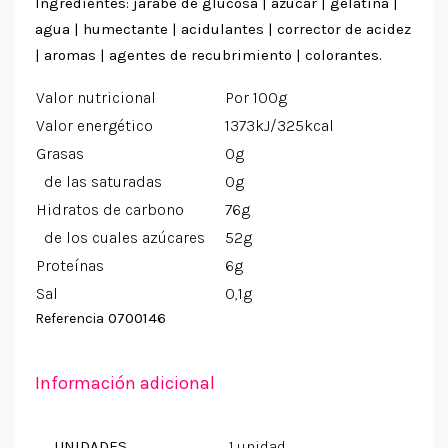
Ingredientes: jarabe de glucosa | azúcar | gelatina |
agua | humectante | acidulantes | corrector de acidez
| aromas | agentes de recubrimiento | colorantes.
Valor nutricional
Por 100g
Valor energético
1373kJ/325kcal
Grasas
0g
de las saturadas
0g
Hidratos de carbono
76g
de los cuales azúcares
52g
Proteínas
6g
Sal
0,1g
0700146
Referencia
Información adicional
UNIDADES
1 unidad