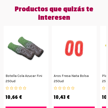
Productos que quizás te
interesen
Botella Cola Azucar Fini
Aros Fresa Nata Bolsa
Pla
250ud
250ud
250
10,66 €
10,43 €
10