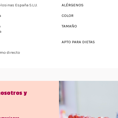
olosinas España S.L.U.
ALÉRGENOS
a
COLOR
a
TAMAÑO
a
APTO PARA DIETAS
mo directo
nosotros y