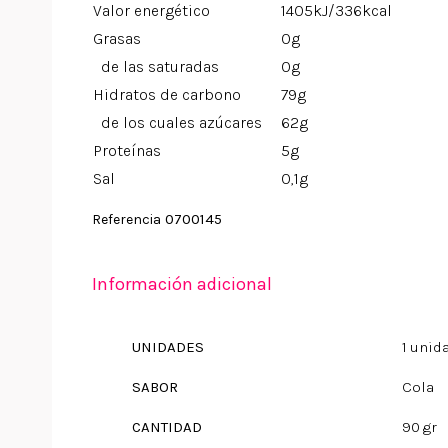
Valor energético
1405kJ/336kcal
Grasas
0g
de las saturadas
0g
Hidratos de carbono
79g
de los cuales azúcares
62g
Proteínas
5g
Sal
0,1g
0700145
Referencia
Información adicional
UNIDADES
1 unid
SABOR
Cola
CANTIDAD
90 gr