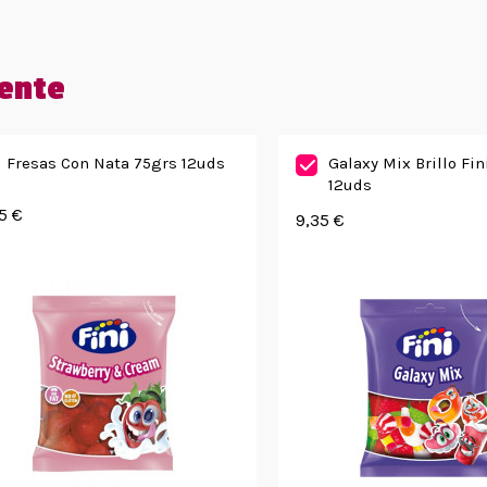
ente
Fresas Con Nata 75grs 12uds
Galaxy Mix Brillo Fi
12uds
5 €
9,35 €