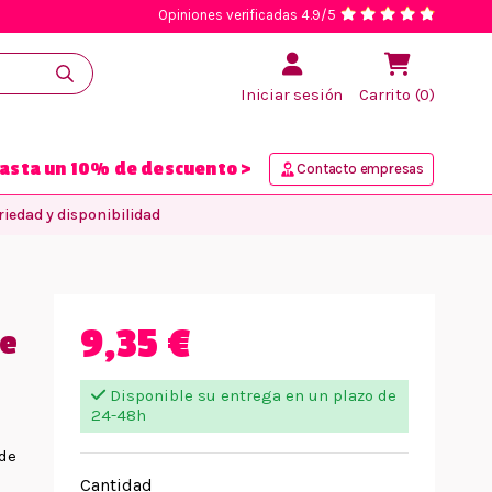
Opiniones verificadas 4.9/5
Iniciar sesión
Carrito (0)
asta un 10% de descuento >
Contacto empresas
iedad y disponibilidad
9,35 €
de
Disponible su entrega en un plazo de
24-48h
 de
Cantidad