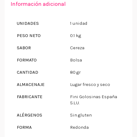
Información adicional
UNIDADES
1 unidad
PESO NETO
0.1 kg
SABOR
Cereza
FORMATO
Bolsa
CANTIDAD
80 gr
ALMACENAJE
Lugar fresco y seco
FABRICANTE
Fini Golosinas España
S.L.U.
ALÉRGENOS
Sin gluten
FORMA
Redonda