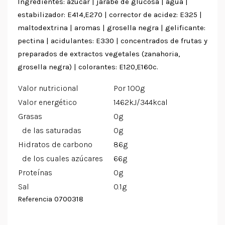
Ingredientes: azúcar | jarabe de glucosa | agua |
estabilizador: E414,E270 | corrector de acidez: E325 |
maltodextrina | aromas | grosella negra | gelificante:
pectina | acidulantes: E330 | concentrados de frutas y
preparados de extractos vegetales (zanahoria,
grosella negra) | colorantes: E120,E160c.
Valor nutricional
Por 100g
Valor energético
1462kJ/344kcal
Grasas
0g
de las saturadas
0g
Hidratos de carbono
86g
de los cuales azúcares
66g
Proteínas
0g
Sal
0.1g
0700318
Referencia