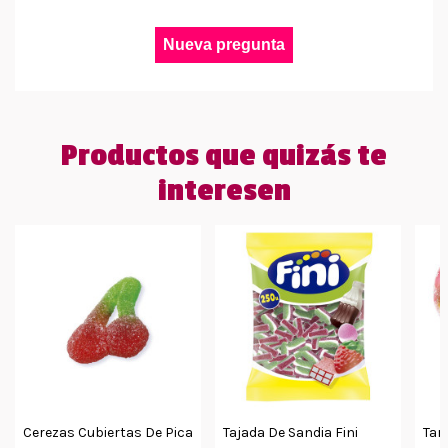
Nueva pregunta
Productos que quizás te
interesen
Cerezas Cubiertas De Pica
Tajada De Sandia Fini
Tar