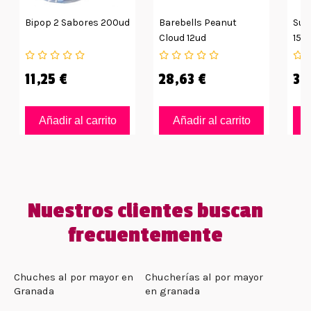
Bipop 2 Sabores 200ud
Barebells Peanut
Sup
Cloud 12ud
15g
11,25 €
28,63 €
35
Añadir al carrito
Añadir al carrito
Nuestros clientes buscan
frecuentemente
Chuches al por mayor en
Chucherías al por mayor
Granada
en granada