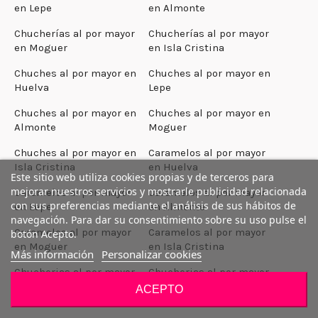
en Lepe
en Almonte
Chucherías al por mayor
Chucherías al por mayor
en Moguer
en Isla Cristina
Chuches al por mayor en
Chuches al por mayor en
Huelva
Lepe
Chuches al por mayor en
Chuches al por mayor en
Almonte
Moguer
Chuches al por mayor en
Caramelos al por mayor
Isla Cristina
en Huelva
Este sitio web utiliza cookies propias y de terceros para
mejorar nuestros servicios y mostrarle publicidad relacionada
Caramelos al por mayor
Caramelos al por mayor
con sus preferencias mediante el análisis de sus hábitos de
en Lepe
en Almonte
navegación. Para dar su consentimiento sobre su uso pulse el
Caramelos al por mayor
Caramelos al por mayor
botón Acepto.
en Moguer
en Isla Cristina
Más información
Personalizar cookies
Chucherias al por mayor
Chucherias al por mayor
en A Coruña
en Santiago de
ACEPTO
Compostela