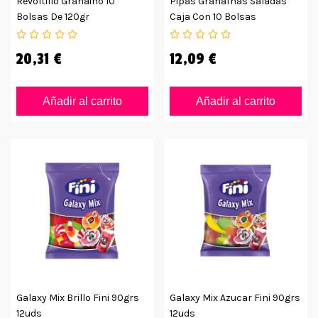
Revoltillo Granaino 10
Pipas Granaínas Saladas
Bolsas De 120gr
Caja Con 10 Bolsas
20,31 €
12,09 €
Añadir al carrito
Añadir al carrito
Galaxy Mix Brillo Fini 90grs
Galaxy Mix Azucar Fini 90grs
12uds
12uds