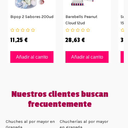
Bipop 2 Sabores 200ud
Barebells Peanut
Sup
Cloud 12ud
15g
11,25 €
28,63 €
35
Añadir al carrito
Añadir al carrito
Nuestros clientes buscan
frecuentemente
Chuches al por mayor en
Chucherías al por mayor
Granada
en granada