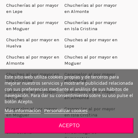
Chucherías al por mayor
Chucherías al por mayor
en Lepe
en Almonte
Chucherías al por mayor
Chucherías al por mayor
en Moguer
en Isla Cristina
Chuches al por mayor en
Chuches al por mayor en
Huelva
Lepe
Chuches al por mayor en
Chuches al por mayor en
Almonte
Moguer
Chuches al por mayor en
Caramelos al por mayor
Este sitio web utiliza cookies propias y de terceros para
Isla Cristina
en Huelva
mejorar nuestros servicios y mostrarle publicidad relacionada
con sus preferencias mediante el análisis de sus hábitos de
Caramelos al por mayor
Caramelos al por mayor
navegación. Para dar su consentimiento sobre su uso pulse el
en Lepe
en Almonte
botón Acepto.
Caramelos al por mayor
Caramelos al por mayor
Más información
Personalizar cookies
en Moguer
en Isla Cristina
ACEPTO
Chucherias al por mayor
Chucherias al por mayor
en A Coruña
en Santiago de