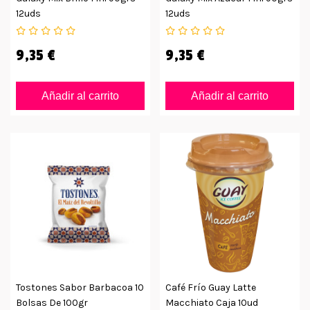
12uds
12uds
9,35 €
9,35 €
Añadir al carrito
Añadir al carrito
Tostones Sabor Barbacoa 10
Café Frío Guay Latte
Bolsas De 100gr
Macchiato Caja 10ud