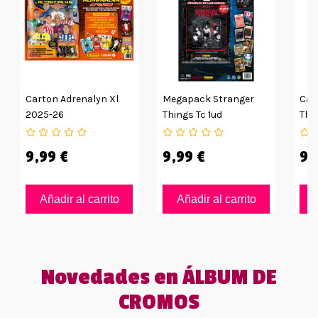
Carton Adrenalyn Xl
Megapack Stranger
Car
2025-26
Things Tc 1ud
Thin
9,99 €
9,99 €
9,
Añadir al carrito
Añadir al carrito
Novedades en ÁLBUM DE
CROMOS