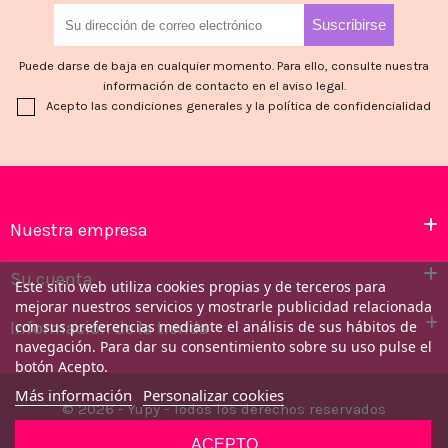
Puede darse de baja en cualquier momento. Para ello, consulte nuestra
información de contacto en el aviso legal.
Acepto las condiciones generales y la política de confidencialidad
Nuestra empresa
Su cuenta
Este sitio web utiliza cookies propias y de terceros para
mejorar nuestros servicios y mostrarle publicidad relacionada
con sus preferencias mediante el análisis de sus hábitos de
Información de la tienda
navegación. Para dar su consentimiento sobre su uso pulse el
botón Acepto.
Más información
Personalizar cookies
© 2026 - Yupy - Todos los derechos reservados
ACEPTO