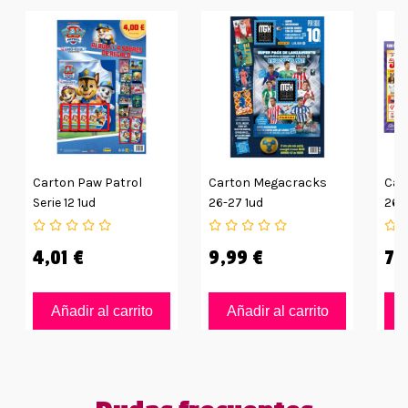
Carton Paw Patrol
Carton Megacracks
Car
Serie 12 1ud
26-27 1ud
26/
N.2
4,01 €
9,99 €
7,
Añadir al carrito
Añadir al carrito