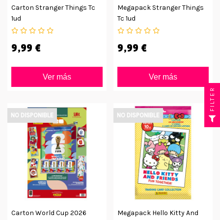
Carton Stranger Things Tc
Megapack Stranger Things
1ud
Tc 1ud
9,99 €
9,99 €
Ver más
Ver más
FILTER
NO DISPONIBLE
NO DISPONIBLE
Carton World Cup 2026
Megapack Hello Kitty And