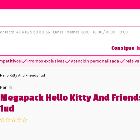
 contacto: + 34 625 59 88 56
Lunes - Viernes: 8:00 - 13:30 / 16:00 - 19:00
Consigue
h
mpetitivos
Promos exclusivas
Atención personalizada
Más var
ello Kitty And Friends 1ud
Panini
Megapack Hello Kitty And Friend
1ud