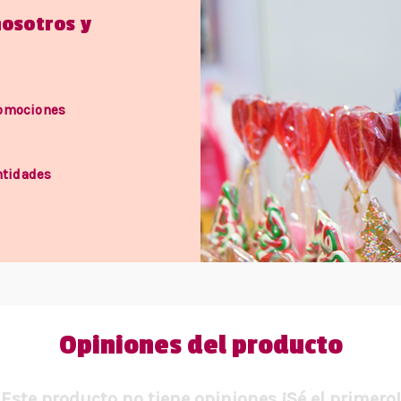
nosotros y
romociones
ntidades
Opiniones del producto
Este producto no tiene opiniones ¡Sé el primero!