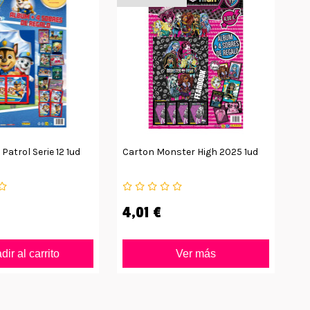
Patrol Serie 12 1ud
Carton Monster High 2025 1ud
Ca
4,01 €
9
ir al carrito
Ver más