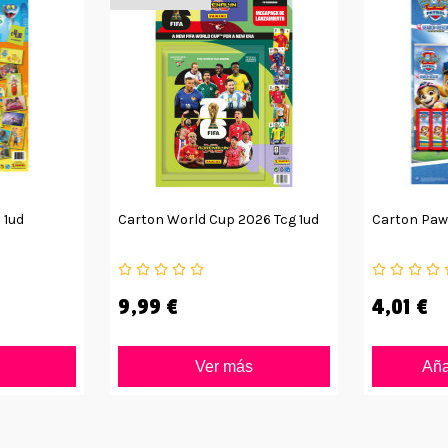
 1ud
Carton World Cup 2026 Tcg 1ud
Carton Paw 
9,99 €
4,01 €
Ver más
Añad