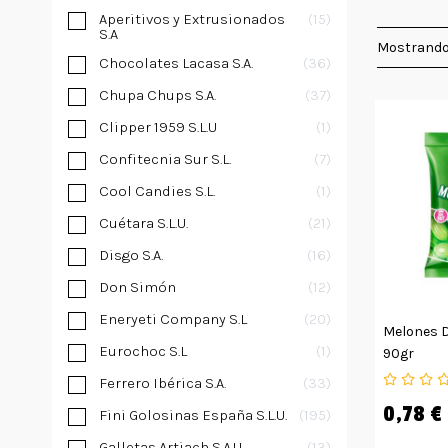
Aperitivos y Extrusionados
15
S.A
Mostrando
Chocolates Lacasa S.A.
36
Chupa Chups S.A.
37
Clipper 1959 S.L.U
1
Confitecnia Sur S.L.
7
Cool Candies S.L.
1
Cuétara S.L.U.
21
Disgo S.A.
16
Don Simón
12
Eneryeti Company S.L
20
Melones D
Eurochoc S.L
1
90gr
Ferrero Ibérica S.A.
33
0,78 €
Fini Golosinas España S.L.U.
195
Galletas Artiach S.A.U
13