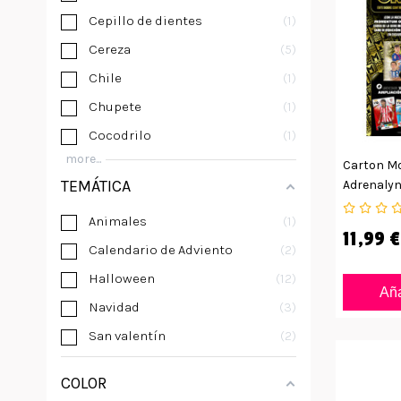
Cepillo de dientes
1
Cereza
5
Chile
1
Chupete
1
Cocodrilo
1
more...
Carton M
TEMÁTICA
Adrenalyn
Animales
1
11,99 €
Calendario de Adviento
2
Halloween
12
Aña
Navidad
3
San valentín
2
COLOR