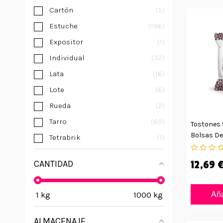
Cartón
5
Estuche
196
Expositor
1
Individual
32
Lata
16
Lote
6
Rueda
2
Tarro
69
Tostones 
Bolsas De
Tetrabrik
1
CANTIDAD
12,69 
1
kg
1000
kg
Aña
ALMACENAJE