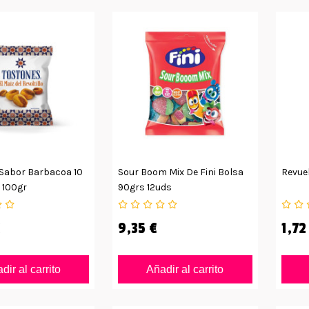
Sabor Barbacoa 10
Sour Boom Mix De Fini Bolsa
Revuel
 100gr
90grs 12uds
€
9,35 €
1,72
dir al carrito
Añadir al carrito