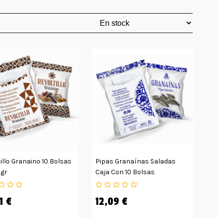
illo Granaino 10 Bolsas
Pipas Granaínas Saladas
0gr
Caja Con 10 Bolsas
1 €
12,09 €