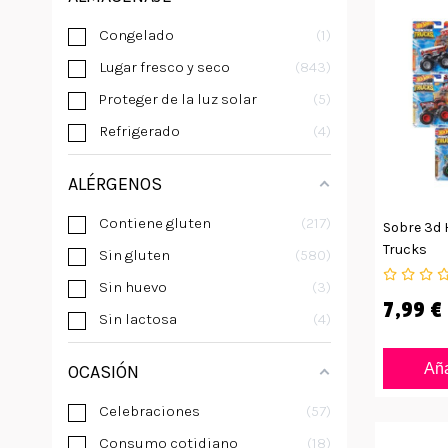
Congelado
1
Lugar fresco y seco
843
Proteger de la luz solar
5
Refrigerado
4
ALÉRGENOS
Contiene gluten
217
Sobre 3d 
Trucks
Sin gluten
580
Sin huevo
3
7,99 €
Sin lactosa
4
Aña
OCASIÓN
Celebraciones
57
Consumo cotidiano
18