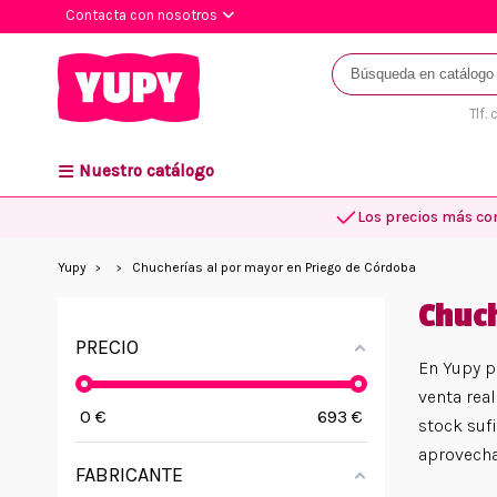
Contacta con nosotros
Tlf.
Nuestro catálogo
Los precios más co
Yupy
Chucherías al por mayor en Priego de Córdoba
Chuch
PRECIO
En Yupy p
venta real
0
€
693
€
stock suf
aprovechas
FABRICANTE