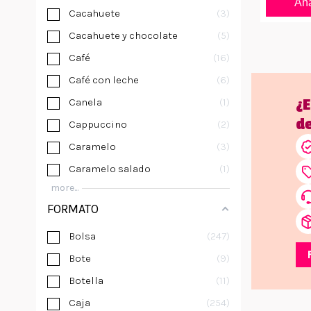
Aña
Cacahuete
3
Cacahuete y chocolate
5
Café
16
Café con leche
6
Canela
1
¿
d
Cappuccino
2
Caramelo
3
Caramelo salado
1
more...
FORMATO
Bolsa
247
Bote
9
Botella
11
Caja
254