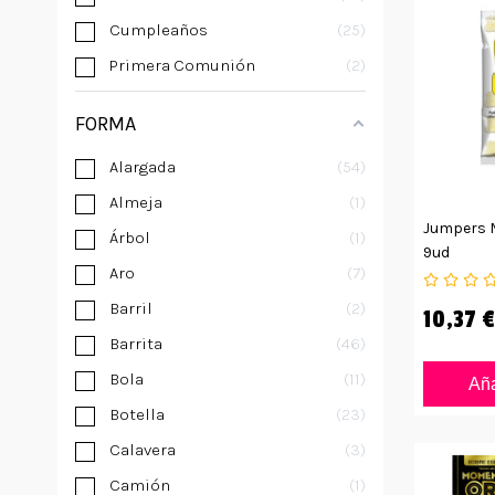
Cumpleaños
25
Primera Comunión
2
FORMA
Alargada
54
Almeja
1
Jumpers M
Árbol
1
9ud
Aro
7
Barril
2
10,37 €
Barrita
46
Bola
11
Aña
Botella
23
Calavera
3
Camión
1