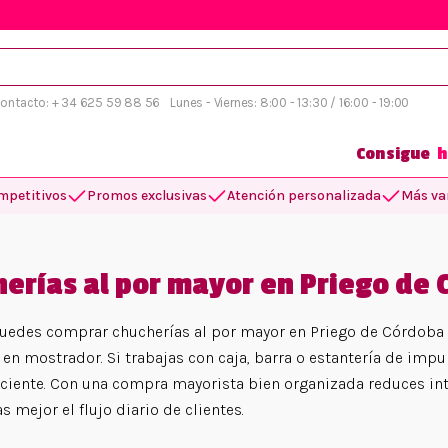
 contacto: + 34 625 59 88 56
Lunes - Viernes: 8:00 - 13:30 / 16:00 - 19:00
Consigue
h
mpetitivos
Promos exclusivas
Atención personalizada
Más var
erías al por mayor en Priego de
uedes comprar chucherías al por mayor en Priego de Córdoba 
 en mostrador. Si trabajas con caja, barra o estantería de impu
iciente. Con una compra mayorista bien organizada reduces inte
 mejor el flujo diario de clientes.