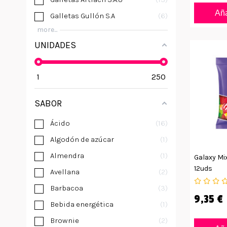
Aña
Galletas Gullón S.A
6
more...
UNIDADES
1
250
SABOR
Ácido
16
Algodón de azúcar
1
Almendra
1
Galaxy Mix
12uds
Avellana
2
Barbacoa
3
9,35 €
Bebida energética
1
Brownie
2