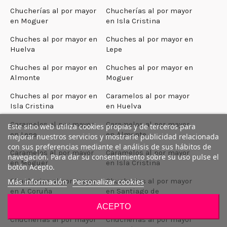
Chucherías al por mayor
Chucherías al por mayor
en Moguer
en Isla Cristina
Chuches al por mayor en
Chuches al por mayor en
Huelva
Lepe
Chuches al por mayor en
Chuches al por mayor en
Almonte
Moguer
Chuches al por mayor en
Caramelos al por mayor
Isla Cristina
en Huelva
Caramelos al por mayor
Caramelos al por mayor
Este sitio web utiliza cookies propias y de terceros para
en Lepe
en Almonte
mejorar nuestros servicios y mostrarle publicidad relacionada
con sus preferencias mediante el análisis de sus hábitos de
Caramelos al por mayor
Caramelos al por mayor
navegación. Para dar su consentimiento sobre su uso pulse el
en Moguer
en Isla Cristina
botón Acepto.
Chucherias al por mayor
Chucherias al por mayor
Más información
Personalizar cookies
en A Coruña
en Santiago de
Compostela
ACEPTO
Chucherias al por mayor
Chucherias al por mayor