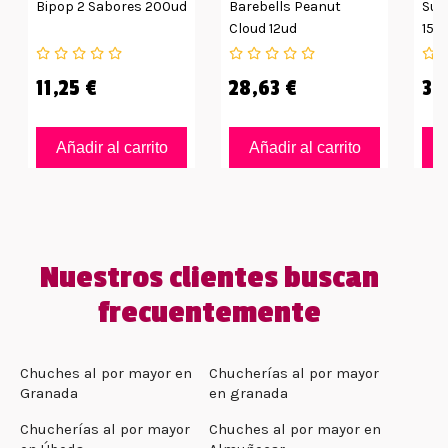
Bipop 2 Sabores 200ud
Barebells Peanut
Sup
Cloud 12ud
15g
11,25 €
28,63 €
35
Añadir al carrito
Añadir al carrito
Nuestros clientes buscan
frecuentemente
Chuches al por mayor en
Chucherías al por mayor
Granada
en granada
Chucherías al por mayor
Chuches al por mayor en